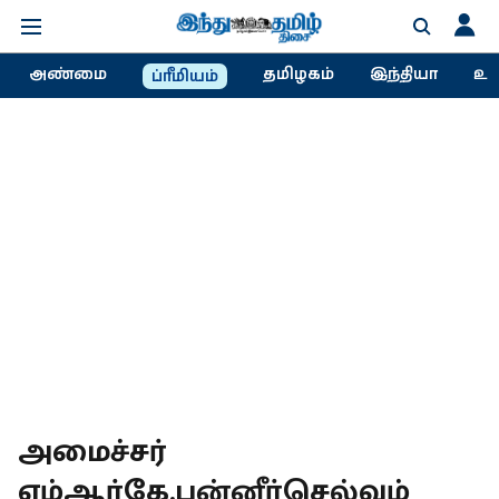
அண்மை
தமிழகம்
இந்தியா
உல
ப்ரீமியம்
அமைச்சர்
எம்ஆர்கே.பன்னீர்செல்வம்