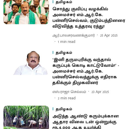
தமிழகம்
சொத்து குவிப்பு வழக்கில்
அமைச்சர் எம்.ஆர்.கே.
பன்னீர்செல்வம், குடும்பத்தினரை
விடுவித்த உத்தரவு ரத்து!
ஆர்.பாலசரவணக்குமார்
25 Apr 2025
1
min read
தமிழகம்
‘இனி தருமபுரிக்கு வந்தால்
கருப்புக் கொடி காட்டுவோம்!’ -
அமைச்சர் எம்.ஆர்.கே.
பன்னீர்செல்வத்துக்கு எதிராக
தகிக்கும் திமுகவினர்
எஸ்.ராஜா செல்லம்
23 Apr 2025
2
min read
தமிழகம்
அடுத்த ஆண்டு கரும்புக்கான
ஆதார விலை டன் ஒன்றுக்கு
ரூ.4,000 ஆக உயர்த்தி