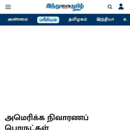
அண்மை
தமிழகம்
இந்தியா
உல
ப்ரீமியம்
அமெரிக்க நிவாரணப்
பொருட்கள்