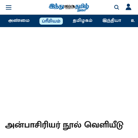
அண்மை
தமிழகம்
இந்தியா
உல
ப்ரீமியம்
அன்பாசிரியர் நூல் வெளியீடு