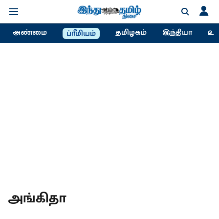
அண்மை
தமிழகம்
இந்தியா
உல
ப்ரீமியம்
அங்கிதா