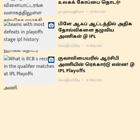
உலகக் கோப்பை தொடர்!
நா.தங்கரத்தினம்
28 Nov 2025
பிளே ஆஃப் ஆட்டத்தில் அதிக
தோல்விகளை தழுவிய
அணிகள் @ IPL
செய்திப்பிரிவு
30 May 2025
குவாலிபையரில் ஆர்சிபி
அணியின் ரெக்கார்டு என்ன? @
IPL Playoffs
செய்திப்பிரிவு
29 May 2025