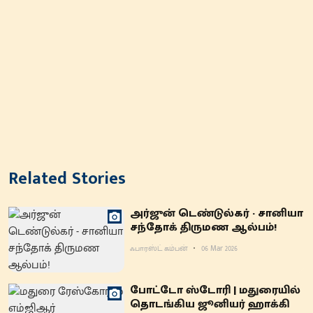
Related Stories
அர்ஜுன் டெண்டுல்கர் - சானியா
சந்தோக் திருமண ஆல்பம்!
ஃபாரஸ்ட் கம்பன்
06 Mar 2026
போட்டோ ஸ்டோரி | மதுரையில்
தொடங்கிய ஜூனியர் ஹாக்கி