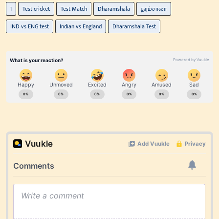
]
Test cricket
Test Match
Dharamshala
தரம்சாலா
IND vs ENG test
Indian vs England
Dharamshala Test