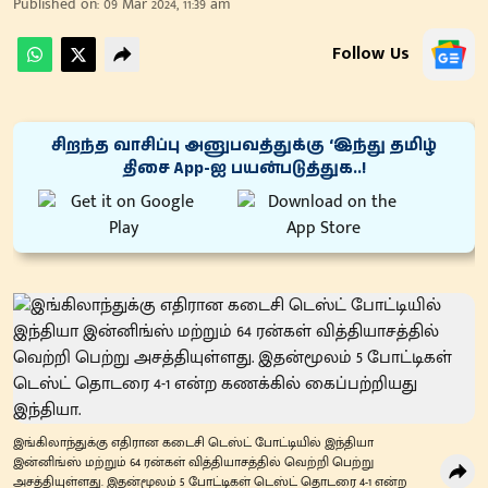
Published on
:
09 Mar 2024, 11:39 am
Follow Us
சிறந்த வாசிப்பு அனுபவத்துக்கு ‘இந்து தமிழ்
திசை App-ஐ பயன்படுத்துக..!
இங்கிலாந்துக்கு எதிரான கடைசி டெஸ்ட் போட்டியில் இந்தியா
இன்னிங்ஸ் மற்றும் 64 ரன்கள் வித்தியாசத்தில் வெற்றி பெற்று
அசத்தியுள்ளது. இதன்மூலம் 5 போட்டிகள் டெஸ்ட் தொடரை 4-1 என்ற