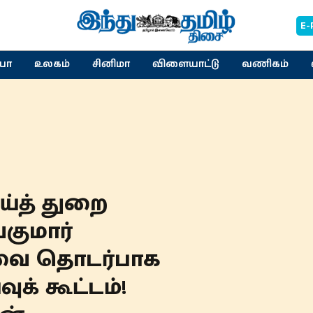
E-
யா
உலகம்
சினிமா
விளையாட்டு
வணிகம்
்த் துறை
குமார்
வை தொடர்பாக
க் கூட்டம்!