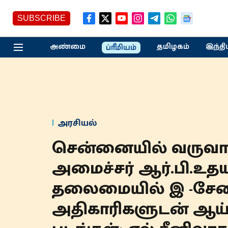
SUBSCRIBE
அண்மை
தமிழகம்
இந்தி
ப்ரீமியம்
அரசியல்
சென்னையில் வருவாய
அமைச்சர் ஆர்.பி.உதய
தலைமையில் இ -சே
அதிகாரிகளுடன் ஆய்வு