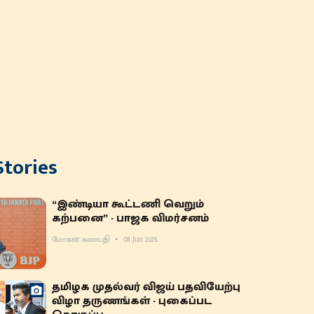
Stories
“இண்டியா கூட்டணி வெறும்
கற்பனை” - பாஜக விமர்சனம்
மோகன் கணபதி
08 Jun 2026
தமிழக முதல்வர் விஜய் பதவியேற்பு
விழா தருணங்கள் - புகைப்பட