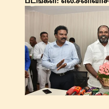
படங்கள்: எல்.சீனிவாச