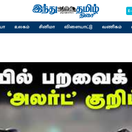
E
யா
உலகம்
சினிமா
விளையாட்டு
வணிகம்