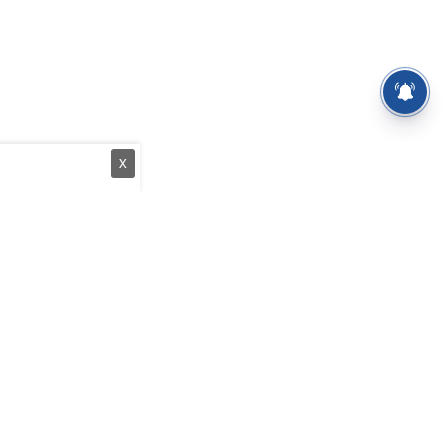
X
த்துப் பேழை
வீடியோக்கள்
யங்கம்
அரசியல்