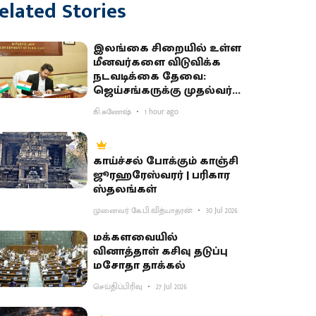
elated Stories
இலங்கை சிறையில் உள்ள
மீனவர்களை விடுவிக்க
நடவடிக்கை தேவை:
ஜெய்சங்கருக்கு முதல்வர்
விஜய் கடிதம்
கி.கணேஷ்
1 hour ago
காய்ச்சல் போக்கும் காஞ்சி
ஜூரஹரேஸ்வரர் | பரிகார
ஸ்தலங்கள்
முனைவர் கே.பி.வித்யாதரன்
30 Jul 2026
மக்களவையில்
வினாத்தாள் கசிவு தடுப்பு
மசோதா தாக்கல்
செய்திப்பிரிவு
27 Jul 2026