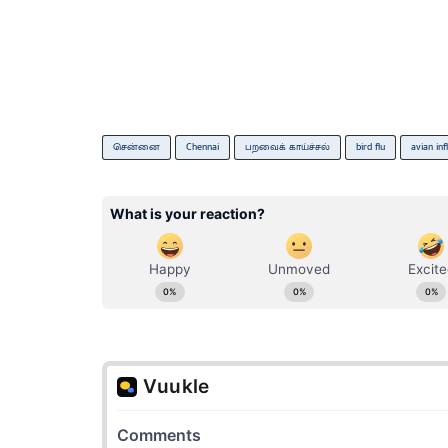
சென்னை
Chennai
பறவைக் காய்ச்சல்
bird flu
avian inf