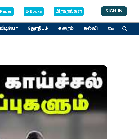
SIGN IN
-Paper
E-Books
பிரசுரங்கள்
மேலும்
வீடியோ
ஜோதிடம்
க்ரைம்
கல்வி