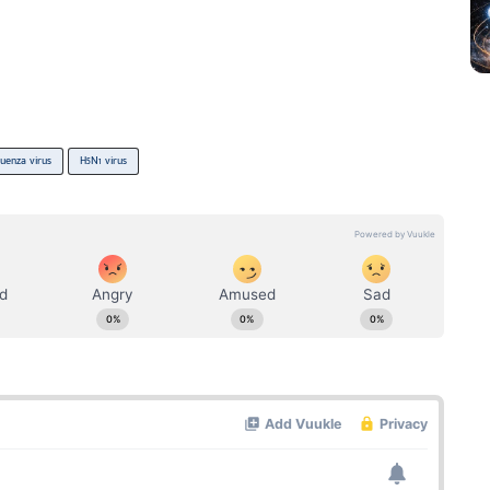
luenza virus
H5N1 virus