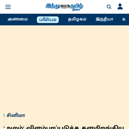
அண்மை
தமிழகம்
இந்தியா
உல
ப்ரீமியம்
சினிமா
'அறம்' விளம்பரப்படுத்த களமிறங்கிய