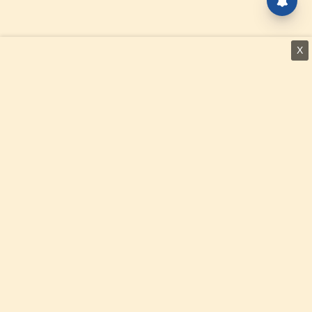
X
⌄
செய்திகள்
⌄
சிறப்புப் பக்கம்
⌄
சினிமா