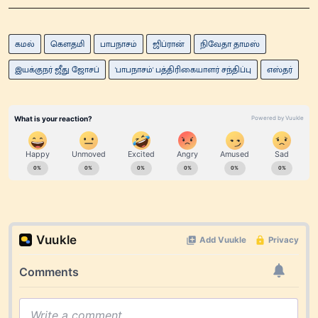
கமல்
கெளதமி
பாபநாசம்
ஜிப்ரான்
நிவேதா தாமஸ்
இயக்குநர் ஜீது ஜோசப்
'பாபநாசம்' பத்திரிகையாளர் சந்திப்பு
எஸ்தர்