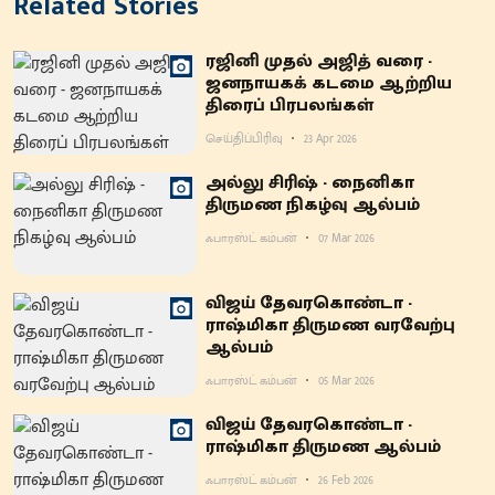
Related Stories
ரஜினி முதல் அஜித் வரை -
ஜனநாயகக் கடமை ஆற்றிய
திரைப் பிரபலங்கள்
செய்திப்பிரிவு
23 Apr 2026
அல்லு சிரிஷ் - நைனிகா
திருமண நிகழ்வு ஆல்பம்
ஃபாரஸ்ட் கம்பன்
07 Mar 2026
விஜய் தேவரகொண்டா -
ராஷ்மிகா திருமண வரவேற்பு
ஆல்பம்
ஃபாரஸ்ட் கம்பன்
05 Mar 2026
விஜய் தேவரகொண்டா -
ராஷ்மிகா திருமண ஆல்பம்
ஃபாரஸ்ட் கம்பன்
26 Feb 2026