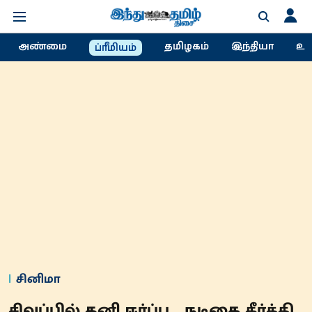
அண்மை
தமிழகம்
இந்தியா
உல
ப்ரீமியம்
சினிமா
சிவப்பில் தனி ஈர்ப்பு... நடிகை கீர்த்தி