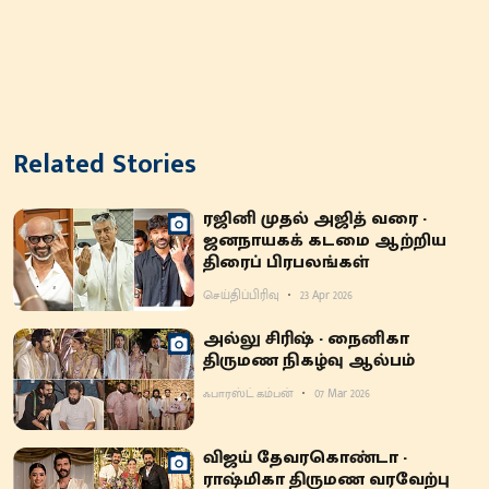
Related Stories
ரஜினி முதல் அஜித் வரை -
ஜனநாயகக் கடமை ஆற்றிய
திரைப் பிரபலங்கள்
செய்திப்பிரிவு
23 Apr 2026
அல்லு சிரிஷ் - நைனிகா
திருமண நிகழ்வு ஆல்பம்
ஃபாரஸ்ட் கம்பன்
07 Mar 2026
விஜய் தேவரகொண்டா -
ராஷ்மிகா திருமண வரவேற்பு