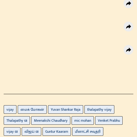
vijay
மைக் மோகன்
Yuvan Shankar Raja
thalapathy vijay
Thalapathy 68
Meenakshi Chaudhary
mic mohan
Venket Prabhu
vijay 68
விஜய் 68
Guntur Kaaram
மீனாட்சி சவுத்ரி