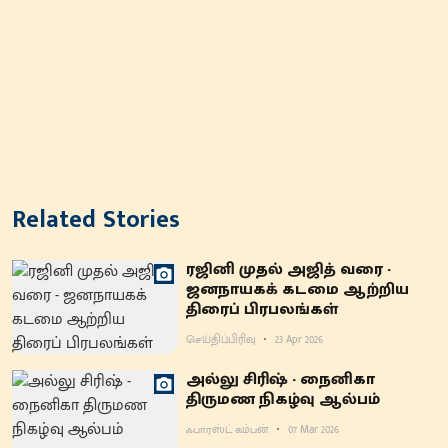
Related Stories
ரஜினி முதல் அஜித் வரை -
ஜனநாயகக் கடமை ஆற்றிய
திரைப் பிரபலங்கள்
செய்திப்பிரிவு
23 Apr 2026
அல்லு சிரிஷ் - நைனிகா
திருமண நிகழ்வு ஆல்பம்
ஃபாரஸ்ட் கம்பன்
07 Mar 2026