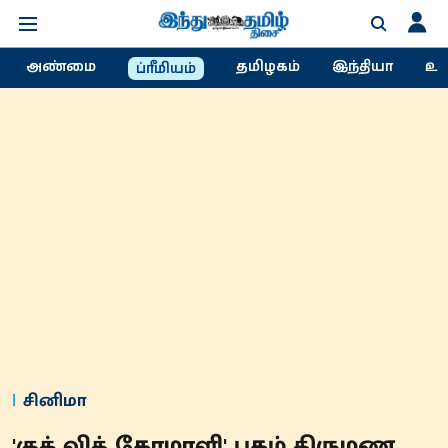
அண்மை
தமிழகம்
இந்தியா
உல
ப்ரீமியம்
சினிமா
'குக் வித் கோமாளி' புகழ் திருமண