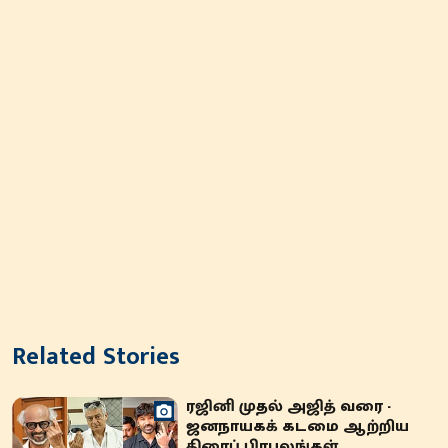
Related Stories
ரஜினி முதல் அஜித் வரை -
ஜனநாயகக் கடமை ஆற்றிய
திரைப் பிரபலங்கள்