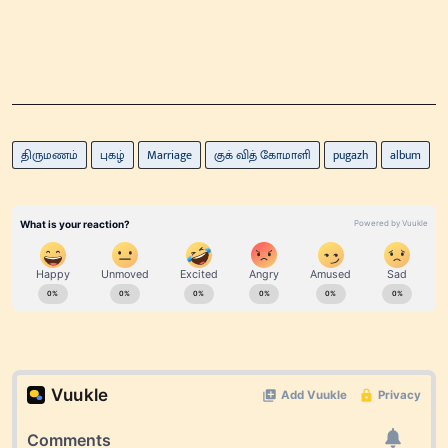
திருமணம்
புகழ்
Marriage
குக் வித் கோமாளி
pugazh
album