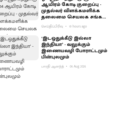
ஆயிரம் கோடி குறைப்பு -
முதல்வர் விளக்கமளிக்க
தலைமை செயலக சங்கம்
வலியுறுத்தல்
செய்திப்பிரிவு
19 hours ago
‘இடஒதுக்கீடு இல்லா
இந்தியா’ - வலுக்கும்
இணையவழி போராட்டமும்
பின்புலமும்
பாரதி ஆனந்த்
06 Aug 2026