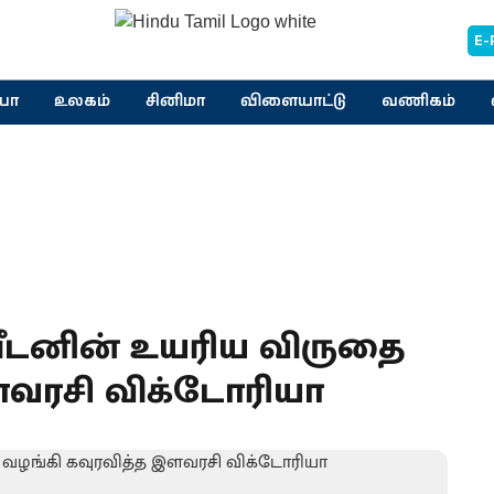
E-
யா
உலகம்
சினிமா
விளையாட்டு
வணிகம்
்வீடனின் உயரிய விருதை
ளவரசி விக்டோரியா