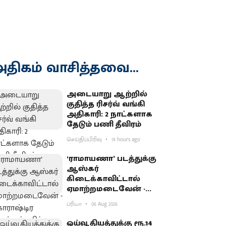
திகம் வாசித்தவை...
அடையாறு ஆற்றில்
குதித்த ரிசர்வ் வங்கி
அதிகாரி: 2 நாட்களாக
தேடும் பணி தீவிரம்
செய்திப்பிரிவு
19 hours ago
‘ராமாயணா’ படத்துக்கு
ஆஸ்கர்
கிடைக்காவிட்டால்
ஏமாற்றமடைவேன் -
மகாராஷ்டிர முதல்வர்
ப்ரியா
06 Aug 2026
பகிர்வு
ஓய்வூதியத்துக்கு ரூ.14