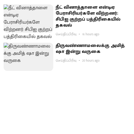
நீட் வினாத்தாளை என்டிஏ
பேராசிரியர்களே விற்றனர்:
சிபிஐ குற்றப் பத்திரிகையில்
தகவல்
செய்திப்பிரிவு
16 hours ago
திருவண்ணாமலைக்கு அமித்
ஷா இன்று வருகை
செய்திப்பிரிவு
20 hours ago