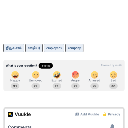
நிறுவனம்
ஊழியர்
employees
company