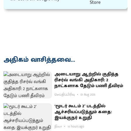
அதிகம் வாசித்தவை...
அடையாறு ஆற்றில் குதித்த
ரிசர்வ் வங்கி அதிகாரி: 2
நாட்களாக தேடும் பணி தீவிரம்
செய்திப்பிரிவு
07 Aug 2026
‘மூடர் கூடம் 2’ படத்தில்
ஆச்சரியப்படுத்​தும் கதை:
இயக்குநர் உறுதி
நிலா
14 hours ago