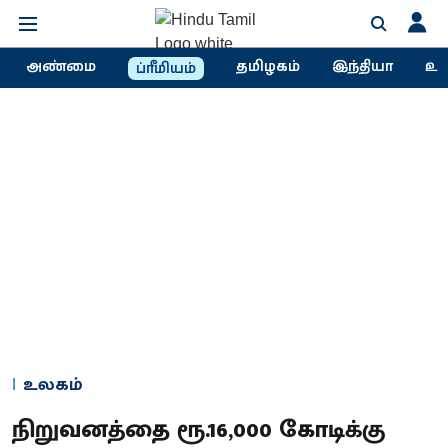
அண்மை
தமிழகம்
இந்தியா
உல
ப்ரீமியம்
உலகம்
நிறுவனத்தை ரூ.16,000 கோடிக்கு