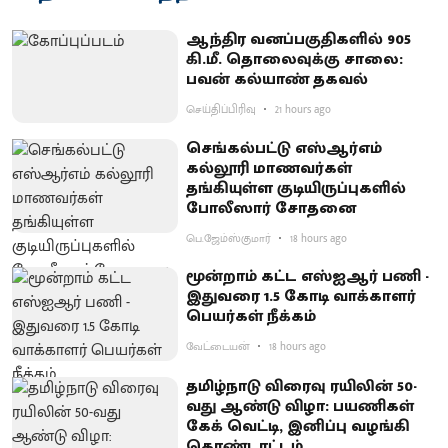
ஆந்திர வனப்பகுதிகளில் 905
கி.மீ. தொலைவுக்கு சாலை:
பவன் கல்யாண் தகவல்
செய்திப்பிரிவு
21 hours ago
செங்கல்பட்டு எஸ்ஆர்எம்
கல்லூரி மாணவர்கள்
தங்கியுள்ள குடியிருப்புகளில்
போலீஸார் சோதனை
பெ.ஜேம்ஸ்குமார்
18 hours ago
மூன்றாம் கட்ட எஸ்ஐஆர் பணி -
இதுவரை 1.5 கோடி வாக்காளர்
பெயர்கள் நீக்கம்
வேட்டையன்
18 hours ago
தமிழ்நாடு விரைவு ரயிலின் 50-
வது ஆண்டு விழா: பயணிகள்
கேக் வெட்டி, இனிப்பு வழங்கி
கொண்டாட்டம்