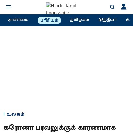
அண்மை
தமிழகம்
இந்தியா
உல
ப்ரீமியம்
உலகம்
கரோனா பரவலுக்குக் காரணமாக