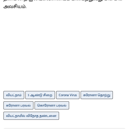
அவசியம்.
வியட்நாம்
5 ஆண்டு சிறை
Corona Virus
கரோனா தொற்று
கரோனா பரவல்
கொரோனா பரவல்
வியட்நாமில் விநோத தண்டனை