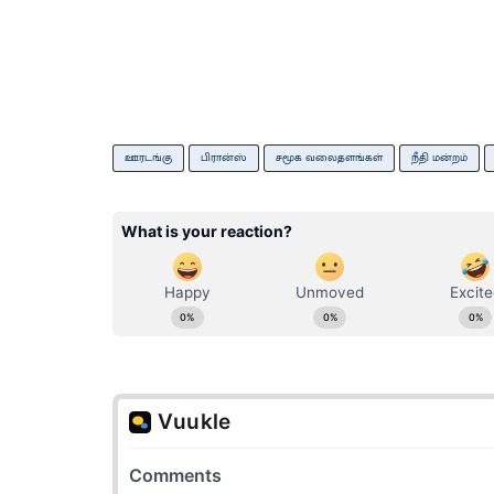
ஊரடங்கு
பிரான்ஸ்
சமூக வலைதளங்கள்
நீதி மன்றம்