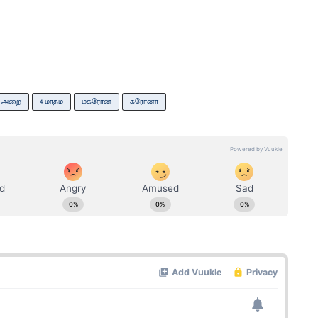
அறை
4 மாதம்
மக்ரோன்
கரோனா