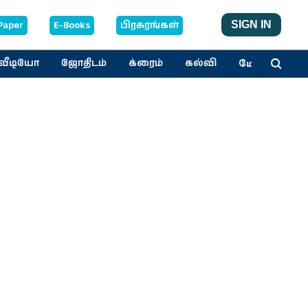
Paper
E-Books
பிரசுரங்கள்
SIGN IN
மேலும்
வீடியோ
ஜோதிடம்
க்ரைம்
கல்வி