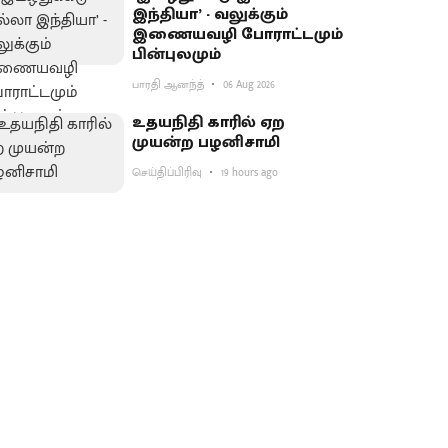
இந்தியா’ - வலுக்கும்
இணையவழி போராட்டமும்
பின்புலமும்
பாரதி ஆனந்த்
06 Aug 2026
உதயநிதி காரில் ஏற
முயன்ற பழனிசாமி
செய்திப்பிரிவு
19 hours ago