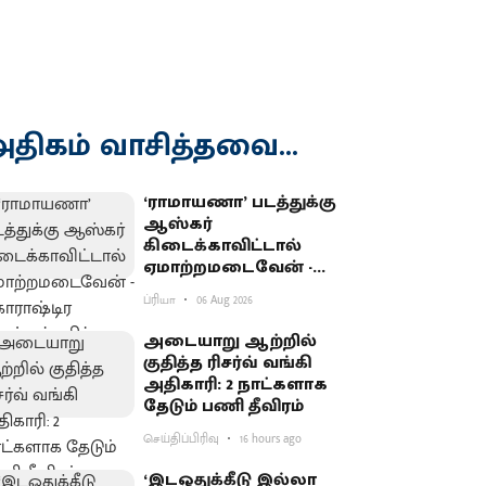
திகம் வாசித்தவை...
‘ராமாயணா’ படத்துக்கு
ஆஸ்கர்
கிடைக்காவிட்டால்
ஏமாற்றமடைவேன் -
மகாராஷ்டிர முதல்வர்
ப்ரியா
06 Aug 2026
பகிர்வு
அடையாறு ஆற்றில்
குதித்த ரிசர்வ் வங்கி
அதிகாரி: 2 நாட்களாக
தேடும் பணி தீவிரம்
செய்திப்பிரிவு
16 hours ago
‘இடஒதுக்கீடு இல்லா