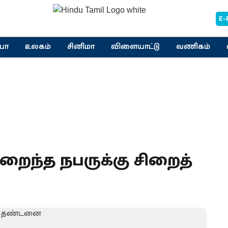
E-
யா
உலகம்
சினிமா
விளையாட்டு
வணிகம்
ைந்த நபருக்கு சிறைத்