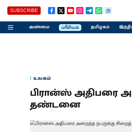
SUBSCRIBE
அண்மை
தமிழகம்
இந்தி
ப்ரீமியம்
உலகம்
பிரான்ஸ் அதிபரை அற
தண்டனை