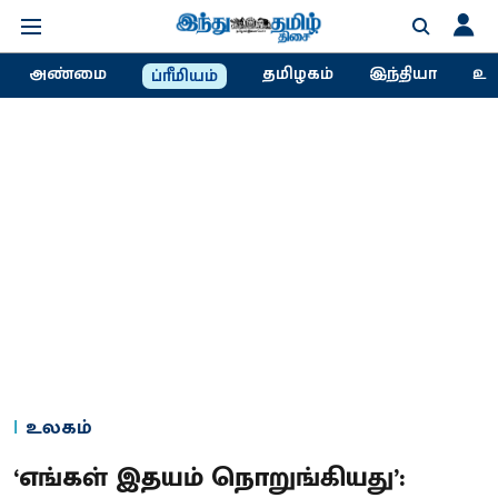
அண்மை
தமிழகம்
இந்தியா
உல
ப்ரீமியம்
உலகம்
‘எங்கள் இதயம் நொறுங்கியது’: