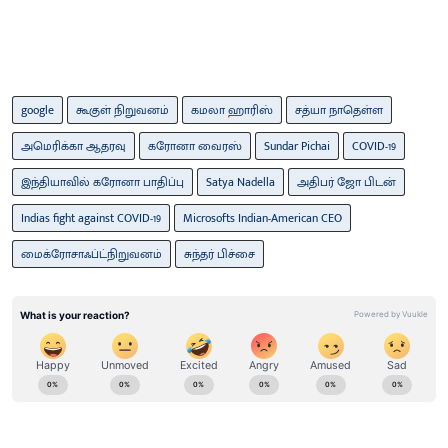
google
கூகுள் நிறுவனம்
கமலா ஹாரிஸ்
சத்யா நாதெள்ள
அமெரிக்கா ஆதரவு
கரோனா வைரஸ்
Sundar Pichai
COVID-19
இந்தியாவில் கரோனா பாதிப்பு
Satya Nadella
அதிபர் ஜோ பிடன்
Indias fight against COVID-19
Microsofts Indian-American CEO
மைக்ரோசாஃப்ட்நிறுவனம்
சுந்தர் பிச்சை