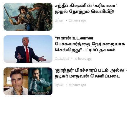
சந்தீப் கிஷனின் ‘கரிகாலா’
முதல் தோற்றம் வெளியீடு!
ப்ரியா
22 hours ago
“ஈரான் உடனான
பேச்சுவார்த்தை நேர்மறையாக
செல்கிறது” - ட்ரம்ப் தகவல்
டெக்ஸ்டர்
19 hours ago
‘துரந்தர்’ பிரச்சாரப் படம் அல்ல -
நடிகர் மாதவன் வெளிப்படை
ப்ரியா
19 hours ago