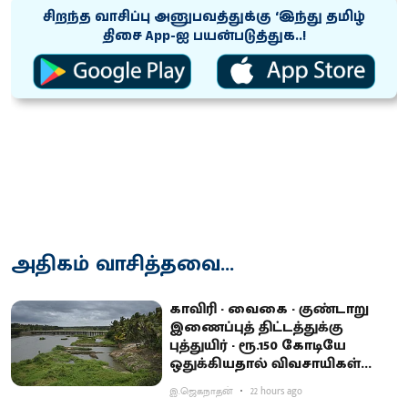
சிறந்த வாசிப்பு அனுபவத்துக்கு ‘இந்து தமிழ்
திசை App-ஐ பயன்படுத்துக..!
அதிகம் வாசித்தவை...
காவிரி - வைகை - குண்டாறு
இணைப்புத் திட்டத்துக்கு
புத்துயிர் - ரூ.150 கோடியே
ஒதுக்கியதால் விவசாயிகள்
ஏமாற்றம்
இ.ஜெகநாதன்
22 hours ago