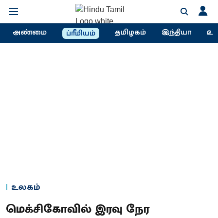
அண்மை
தமிழகம்
இந்தியா
உல
ப்ரீமியம்
உலகம்
மெக்சிகோவில் இரவு நேர