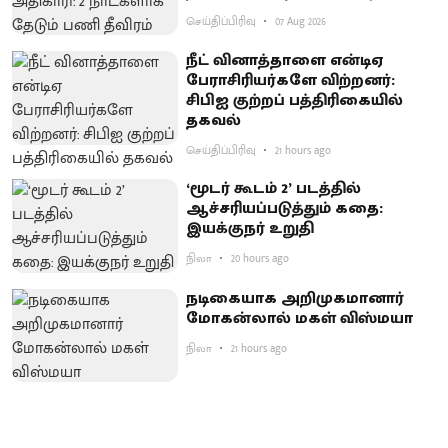
செய்திப்பிரிவு
07 Aug 2026
நீட் வினாத்தாளை என்டிஏ
பேராசிரியர்களே விற்றனர்:
சிபிஐ குற்றப் பத்திரிகையில்
தகவல்
செய்திப்பிரிவு
21 hours ago
‘மூடர் கூடம் 2’ படத்தில்
ஆச்சரியப்படுத்​தும் கதை:
இயக்குநர் உறுதி
நிலா
20 hours ago
நடிகையாக அறிமுகமானார்
மோகன்லால் மகள் விஸ்மயா
நிலா
21 hours ago