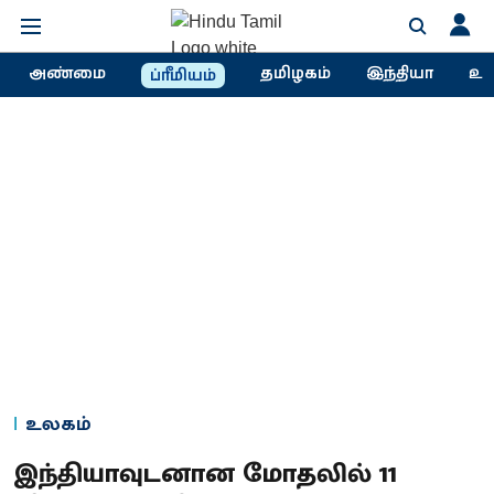
அண்மை
தமிழகம்
இந்தியா
உல
ப்ரீமியம்
உலகம்
இந்தியாவுடனான மோதலில் 11