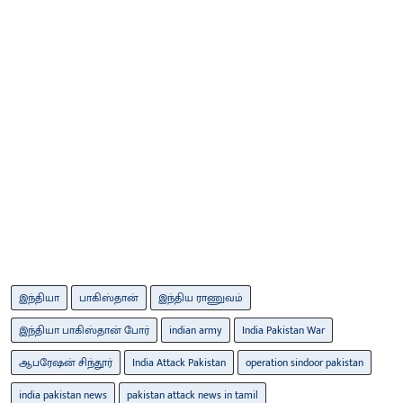
இந்தியா
பாகிஸ்தான்
இந்திய ராணுவம்
இந்தியா பாகிஸ்தான் போர்
indian army
India Pakistan War
ஆபரேஷன் சிந்தூர்
India Attack Pakistan
operation sindoor pakistan
india pakistan news
pakistan attack news in tamil