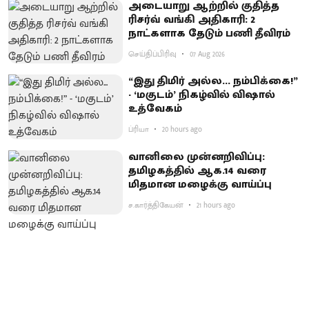
அடையாறு ஆற்றில் குதித்த
ரிசர்வ் வங்கி அதிகாரி: 2
நாட்களாக தேடும் பணி தீவிரம்
செய்திப்பிரிவு
07 Aug 2026
“இது திமிர் அல்ல... நம்பிக்கை!”
- ‘மகுடம்’ நிகழ்வில் விஷால்
உத்வேகம்
ப்ரியா
20 hours ago
வானிலை முன்னறிவிப்பு:
தமிழகத்தில் ஆக.14 வரை
மிதமான மழைக்கு வாய்ப்பு
ச.கார்த்திகேயன்
21 hours ago