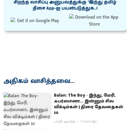
சிறந்த வாசிப்பு அனுபவத்துக்கு ‘இந்து தமிழ்
திசை App-ஐ பயன்படுத்துக..!
அதிகம் வாசித்தவை...
Balan: The Boy - இந்து, மேரி,
ஃபர்ஸானா... இன்னும் சில
விக்டிம்கள் | திரை தேவதைகள்
30
பாரதி ஆனந்த்
17 hours ago