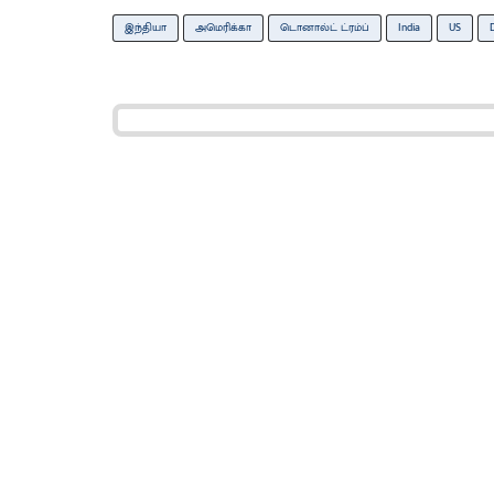
இந்தியா
அமெரிக்கா
டொனால்ட் ட்ரம்ப்
India
US