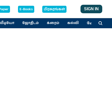
Paper
E-Books
பிரசுரங்கள்
SIGN IN
மேலும்
வீடியோ
ஜோதிடம்
க்ரைம்
கல்வி