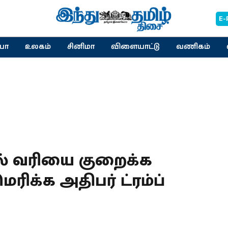
E-
யா
உலகம்
சினிமா
விளையாட்டு
வணிகம்
் வரியை குறைக்க
ரிக்க அதிபர் ட்ரம்ப்