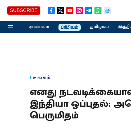
SUBSCRIBE
அண்மை
தமிழகம்
இந்தி
ப்ரீமியம்
உலகம்
எனது நடவடிக்கையால
இந்தியா ஒப்புதல்: அமெ
பெருமிதம்