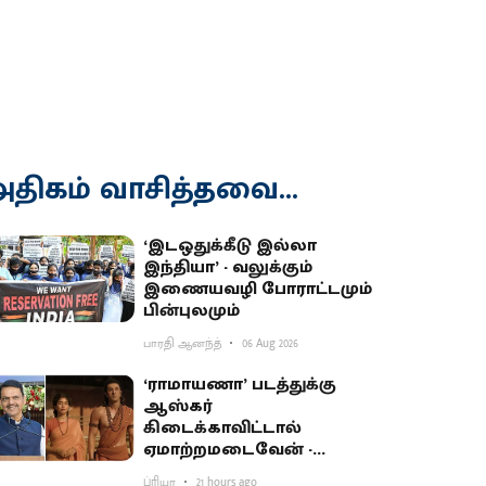
திகம் வாசித்தவை...
‘இடஒதுக்கீடு இல்லா
இந்தியா’ - வலுக்கும்
இணையவழி போராட்டமும்
பின்புலமும்
பாரதி ஆனந்த்
06 Aug 2026
‘ராமாயணா’ படத்துக்கு
ஆஸ்கர்
கிடைக்காவிட்டால்
ஏமாற்றமடைவேன் -
மகாராஷ்டிர முதல்வர்
ப்ரியா
21 hours ago