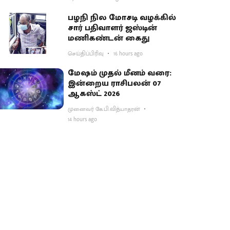
பகிர்வு
பழநி நில மோசடி வழக்கில்
சார் பதிவாளர் ஜஸ்டின்
மணிகண்டன் கைது
செய்திப்பிரிவு
16 hours ago
மேஷம் முதல் மீனம் வரை:
இன்றைய ராசிபலன் 07
ஆகஸ்ட் 2026
முனைவர் கே.பி.வித்யாதரன்
14 hours ago