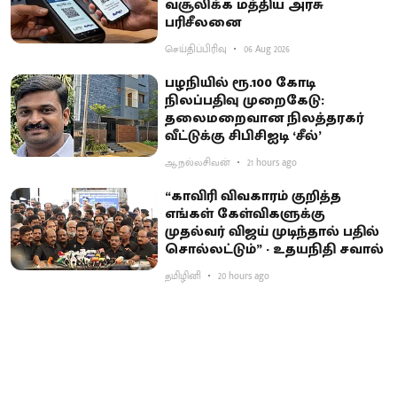
வசூலிக்க மத்திய அரசு
பரிசீலனை
செய்திப்பிரிவு
06 Aug 2026
பழநியில் ரூ.100 கோடி
நிலப்பதிவு முறைகேடு:
தலைமறைவான நிலத்தரகர்
வீட்டுக்கு சிபிசிஐடி ‘சீல்’
ஆ.நல்லசிவன்
21 hours ago
“காவிரி விவகாரம் குறித்த
எங்கள் கேள்விகளுக்கு
முதல்வர் விஜய் முடிந்தால் பதில்
சொல்லட்டும்” - உதயநிதி சவால்
தமிழினி
20 hours ago