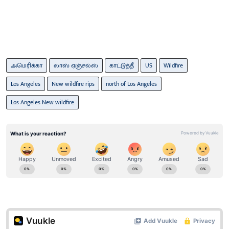
அமெரிக்கா
லாஸ் ஏஞ்சல்ஸ்
காட்டுத்தீ
US
Wildfire
Los Angeles
New wildfire rips
north of Los Angeles
Los Angeles New wildfire