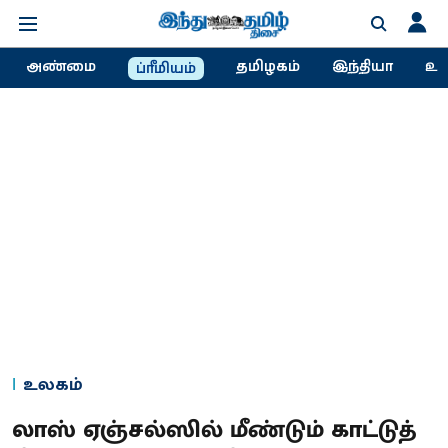
அண்மை
தமிழகம்
இந்தியா
உல
ப்ரீமியம்
உலகம்
லாஸ் ஏஞ்சல்ஸில் மீண்டும் காட்டுத்