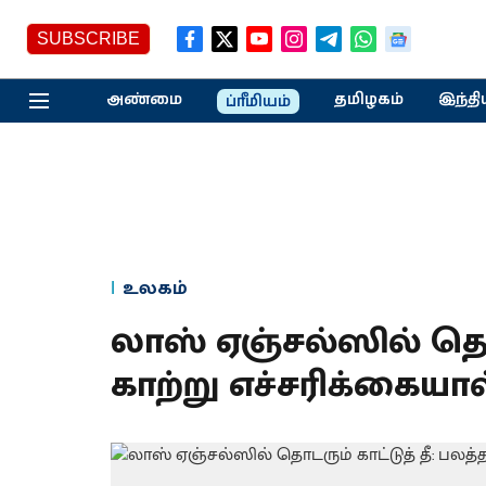
SUBSCRIBE
அண்மை
தமிழகம்
இந்தி
ப்ரீமியம்
உலகம்
லாஸ் ஏஞ்சல்ஸில் தொடர
காற்று எச்சரிக்கையால