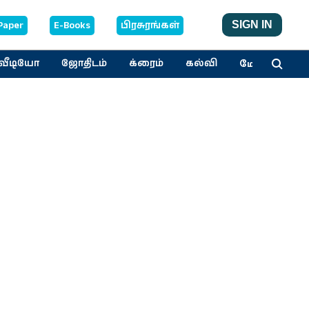
Paper
E-Books
பிரசுரங்கள்
SIGN IN
மேலும்
வீடியோ
ஜோதிடம்
க்ரைம்
கல்வி