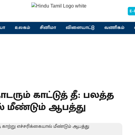
E-
யா
உலகம்
சினிமா
விளையாட்டு
வணிகம்
ும் காட்டுத் தீ: பலத்த
் மீண்டும் ஆபத்து