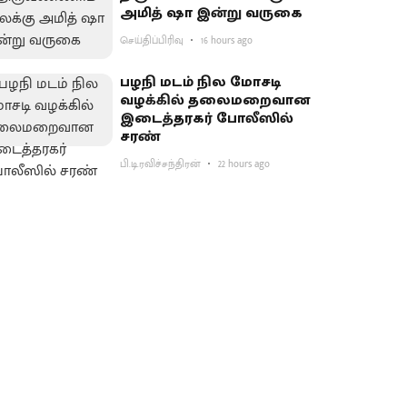
அமித் ஷா இன்று வருகை
செய்திப்பிரிவு
16 hours ago
பழநி மடம் நில மோசடி
வழக்கில் தலைமறைவான
இடைத்தரகர் போலீஸில்
சரண்
பி.டி.ரவிச்சந்திரன்
22 hours ago