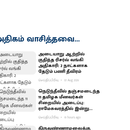
திகம் வாசித்தவை...
அடையாறு ஆற்றில்
குதித்த ரிசர்வ் வங்கி
அதிகாரி: 2 நாட்களாக
தேடும் பணி தீவிரம்
செய்திப்பிரிவு
07 Aug 2026
நெடுந்தீவில் தஞ்சமடைந்த
11 தமிழக மீனவர்கள்
சிறையில் அடைப்பு:
ராமேசுவரத்தில் இன்று
வேலைநிறுத்தம்
செய்திப்பிரிவு
19 hours ago
திருவண்ணாமலைக்கு