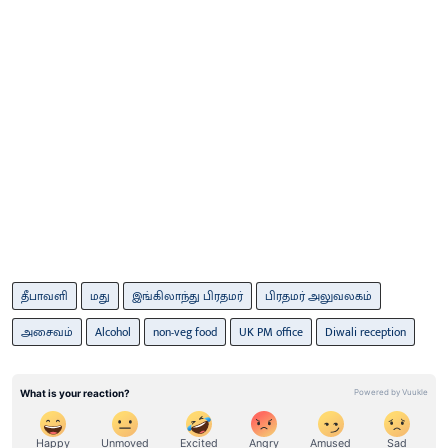
தீபாவளி
மது
இங்கிலாந்து பிரதமர்
பிரதமர் அலுவலகம்
அசைவம்
Alcohol
non-veg food
UK PM office
Diwali reception