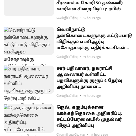
சீரமைக்க கோரி 50 தண்ணீர்
லாரிகள் சிறைபிடிப்பு: ரயில்வே
குடியிருப்புவாசிகள் போராட்டம்
செய்திப்பிரிவு
16 hours ago
வெளிநாட்டு
நன்கொடைகளுக்கு கட்டுப்பாடு
விதிக்கும் எப்சிஆர்ஏ
மசோதாவுக்கு எதிர்க்கட்சிகள்
கடும் எதிர்ப்பு
செய்திப்பிரிவு
19 hours ago
சார்-பதிவாளர், நகராட்சி
ஆணையர் உள்ளிட்ட
பதவிகளுக்கு குரூப்-2 தேர்வு
அறிவிப்பு நாளை
வெளியாகிறது
செய்திப்பிரிவு
19 hours ago
நெல், கரும்புக்கான
ஊக்கத்தொகை அதிகரிப்பு:
சட்டப்பேரவையில் முதல்வர்
விஜய் அறிவிப்பு
வெற்றி மயிலோன்
14 hours ago