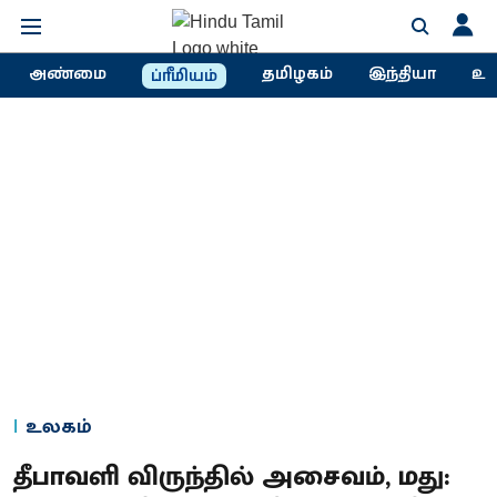
அண்மை
தமிழகம்
இந்தியா
உல
ப்ரீமியம்
உலகம்
தீபாவளி விருந்தில் அசைவம், மது: