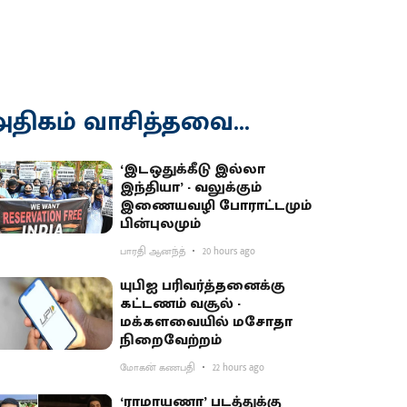
திகம் வாசித்தவை...
‘இடஒதுக்கீடு இல்லா
இந்தியா’ - வலுக்கும்
இணையவழி போராட்டமும்
பின்புலமும்
பாரதி ஆனந்த்
20 hours ago
யுபிஐ பரிவர்த்தனைக்கு
கட்டணம் வசூல் -
மக்களவையில் மசோதா
நிறைவேற்றம்
மோகன் கணபதி
22 hours ago
‘ராமாயணா’ படத்துக்கு