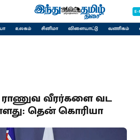
E-
யா
உலகம்
சினிமா
விளையாட்டு
வணிகம்
ம் ராணுவ வீரர்களை வட
்ளது: தென் கொரியா