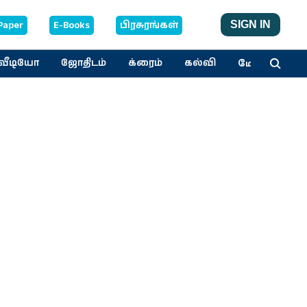
Paper
E-Books
பிரசுரங்கள்
SIGN IN
மேலும்
வீடியோ
ஜோதிடம்
க்ரைம்
கல்வி