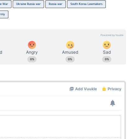
ne War
Ukraine Russia war
Russia war
South Korea Lawmakers
Army