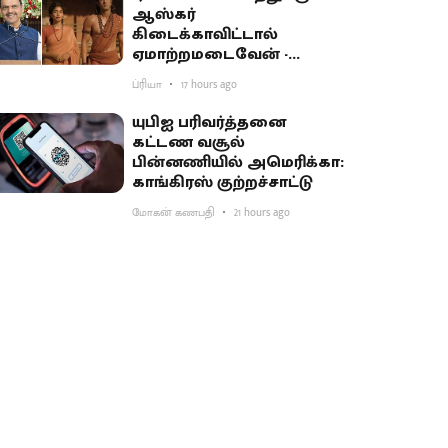
ஆஸ்கர்
கிடைக்காவிட்டால்
ஏமாற்றமடைவேன் -
மகாராஷ்டிர முதல்வர்
ப்ரியா
17 hours ago
பகிர்வு
யுபிஐ பரிவர்த்தனை
கட்டண வசூல்
பின்னணியில் அமெரிக்கா:
காங்கிரஸ் குற்றச்சாட்டு
மோகன் கணபதி
21 hours ago