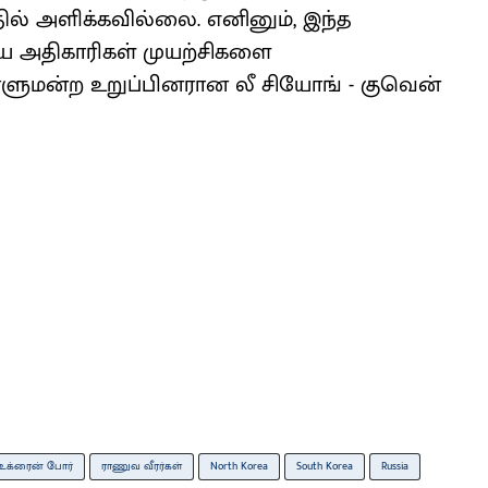
தில் அளிக்கவில்லை. எனினும், இந்த
ய அதிகாரிகள் முயற்சிகளை
ுமன்ற உறுப்பினரான லீ சியோங் - குவென்
உக்ரைன் போர்
ராணுவ வீரர்கள்
North Korea
South Korea
Russia