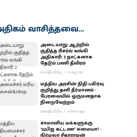
திகம் வாசித்தவை...
அடையாறு ஆற்றில்
குதித்த ரிசர்வ் வங்கி
அதிகாரி: 2 நாட்களாக
தேடும் பணி தீவிரம்
செய்திப்பிரிவு
07 Aug 2026
மத்திய அரசின் நிதி பகிர்வு
குறித்து தனி தீர்மானம் -
பேரவையில் ஒருமனதாக
நிறைவேற்றம்
செய்திப்பிரிவு
18 hours ago
சாமானிய மக்களுக்கு
‘யுபிஐ கட்டண’ சுமையா? -
நிர்மலா சீதாராமன்