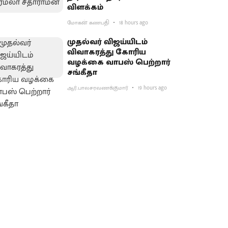
விளக்கம்
மோகன் கணபதி
18 hours ago
முதல்வர் விஜய்யிடம்
விவாகரத்து கோரிய
வழக்கை வாபஸ் பெற்றார்
சங்கீதா
ஆர்.பாலசரவணக்குமார்
19 hours ago