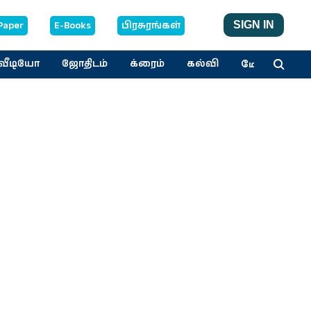
Paper
E-Books
பிரசுரங்கள்
SIGN IN
மேலும்
வீடியோ
ஜோதிடம்
க்ரைம்
கல்வி