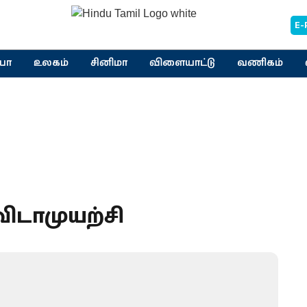
E-
யா
உலகம்
சினிமா
விளையாட்டு
வணிகம்
விடாமுயற்சி