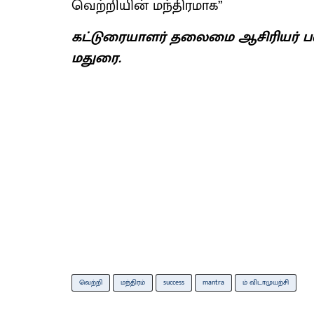
வெற்றியின் மந்திரமாக”
கட்டுரையாளர் தலைமை ஆசிரியர் ப
மதுரை.
வெற்றி
மந்திரம்
success
mantra
ம் விடாமுயற்சி