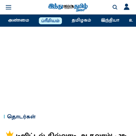
அண்மை
தமிழகம்
இந்தியா
உல
ப்ரீமியம்
தொடர்கள்