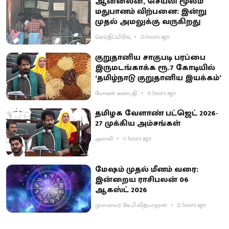
ஆன்லைன், செயலி மூலம்
மதுபானம் விற்பனை: இன்று
முதல் அமலுக்கு வருகிறது
செய்திப்பிரிவு
23 hours ago
குறுதானிய சாகுபடி பரப்பை
இருமடங்காக்க ரூ.7 கோடியில்
‘தமிழ்நாடு குறுதானிய இயக்கம்’
மோகன் கணபதி
15 hours ago
தமிழக வேளாண் பட்ஜெட் 2026-
27 முக்கிய அம்சங்கள்
அனலி
17 hours ago
மேஷம் முதல் மீனம் வரை:
இன்றைய ராசிபலன் 06
ஆகஸ்ட் 2026
முனைவர் கே.பி.வித்யாதரன்
22 hours ago