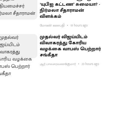
‘யுபிஐ கட்டண’ சுமையா? -
நிர்மலா சீதாராமன்
விளக்கம்
மோகன் கணபதி
19 hours ago
முதல்வர் விஜய்யிடம்
விவாகரத்து கோரிய
வழக்கை வாபஸ் பெற்றார்
சங்கீதா
ஆர்.பாலசரவணக்குமார்
20 hours ago