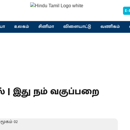
E-
யா
உலகம்
சினிமா
விளையாட்டு
வணிகம்
| இது நம் வகுப்பறை