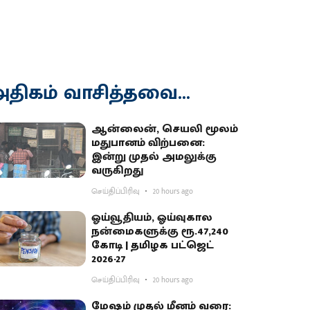
திகம் வாசித்தவை...
ஆன்லைன், செயலி மூலம்
மதுபானம் விற்பனை:
இன்று முதல் அமலுக்கு
வருகிறது
செய்திப்பிரிவு
20 hours ago
ஓய்வூதியம், ஓய்வுகால
நன்மைகளுக்கு ரூ.47,240
கோடி | தமிழக பட்ஜெட்
2026-27
செய்திப்பிரிவு
20 hours ago
மேஷம் முதல் மீனம் வரை: