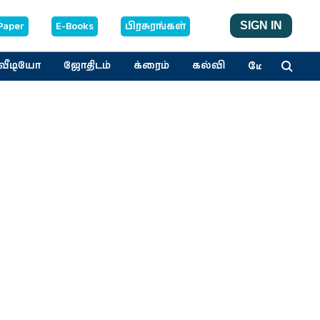
Paper
E-Books
பிரசுரங்கள்
SIGN IN
மேலும்
வீடியோ
ஜோதிடம்
க்ரைம்
கல்வி