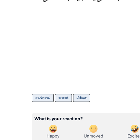
எவரெஸ்ட்
everest
பிரிஷா