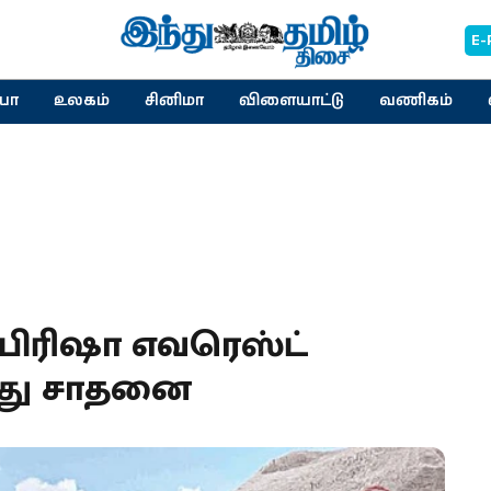
E-
யா
உலகம்
சினிமா
விளையாட்டு
வணிகம்
 பிரிஷா எவரெஸ்ட்
்து சாதனை