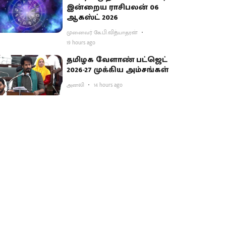
இன்றைய ராசிபலன் 06
ஆகஸ்ட் 2026
முனைவர் கே.பி.வித்யாதரன்
19 hours ago
தமிழக வேளாண் பட்ஜெட்
2026-27 முக்கிய அம்சங்கள்
அனலி
14 hours ago