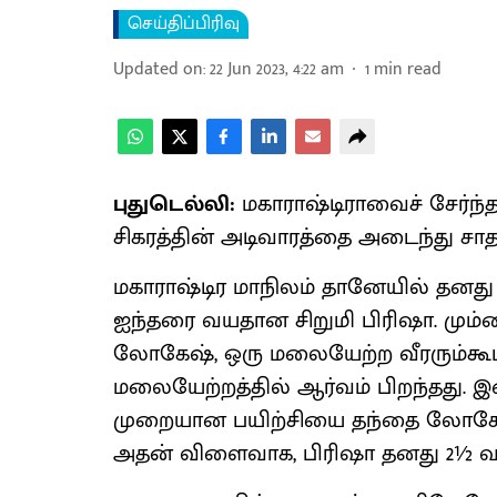
செய்திப்பிரிவு
Updated on
:
22 Jun 2023, 4:22 am
1
min read
புதுடெல்லி:
மகாராஷ்டிராவைச் சேர்ந்
சிகரத்தின் அடிவாரத்தை அடைந்து சா
மகாராஷ்டிர மாநிலம் தானேயில் தனது 
ஐந்தரை வயதான சிறுமி பிரிஷா. மும்ப
லோகேஷ், ஒரு மலையேற்ற வீரரும்கூட. 
மலையேற்றத்தில் ஆர்வம் பிறந்தது. 
முறையான பயிற்சியை தந்தை லோகேஷூம்,
அதன் விளைவாக, பிரிஷா தனது 2½ வ