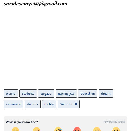
smadasamy1947@gmail.com
கனவு
students
வகுப்பு
யதார்த்தம்
education
dream
classroom
dreams
reality
Summerhill