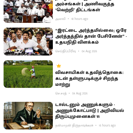
அம்சங்கள் | அணிவகுத்த
‘வெற்றி’ திட்டங்கள்
அனலி
18 hours ago
“இரட்டை அர்த்தமில்லை; ஒரே
அர்த்தத்தில் தான் பேசினேன்” -
உதயநிதி விளக்கம்
செய்திப்பிரிவு
04 Aug 2026
விவசாயிகள் உதவித்தொகை:
கடன் தள்ளுபடிக்குச் சிறந்த
மாற்று
செ.சரத்
04 Aug 2026
டால்டனும் அணுக்களும் -
அணுக்கோட்பாடு | அறிவியல்
திருப்புமுனைகள் 11
நன்மாறன் திருநாவுக்கரசு
16 hours ago