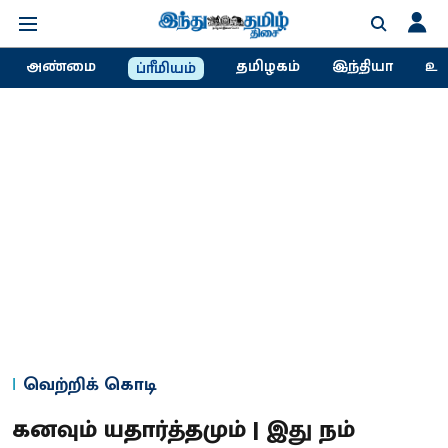
அண்மை
தமிழகம்
இந்தியா
உல
ப்ரீமியம்
வெற்றிக் கொடி
கனவும் யதார்த்தமும் | இது நம்