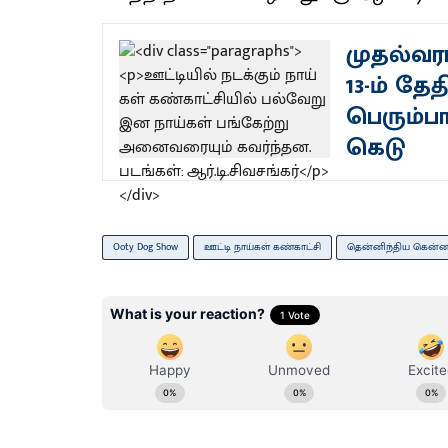
முதல்வர
13-ம் தே
பெரும்ப
கெடு
Ooty Dog Show
ஊட்டி நாய்கள் கண்காட்சி
தென்னிந்திய கென்​ன