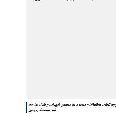
ஊட்​டி​யில் நடக்கும் நாய்​கள் கண்​காட்​சி​யில் பல
ஆர்​.டி.சிவசங்​கர்