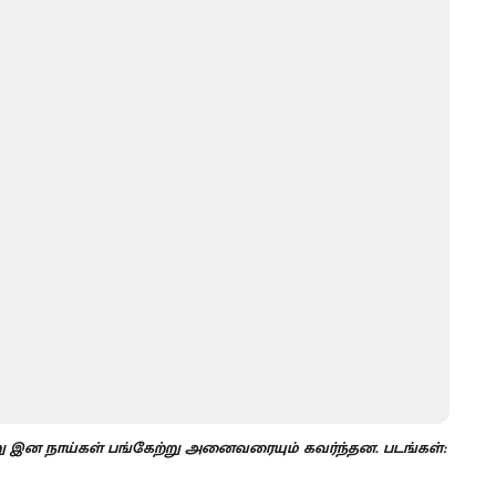
்​வேறு இன நாய்​கள் பங்கேற்று அனைவரையும் கவர்ந்தன. படங்​கள்: