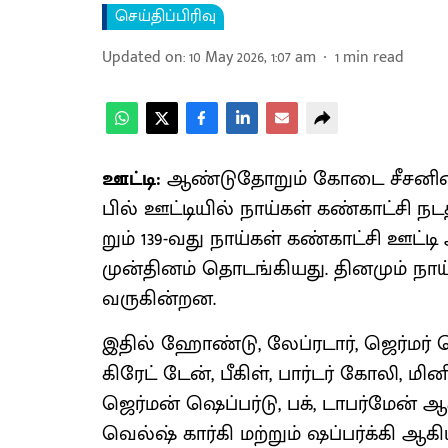
செய்திப்பிரிவு
Updated on
:
10 May 2026, 1:07 am
1
min read
ஊட்டி:
ஆண்​டு​தோறும் கோடை சீசனின்​
பில் ஊட்​டி​யில் நாய்​கள் கண்​காட்சி நடத்
றும் 139-வது நாய்​கள் கண்​காட்சி ஊட்
முன்​தினம் தொடங்​கியது. தின​மும் நாய்​
வரு​கின்​றன.
இதில் ஹோண்​டு, லேப்​ர​டார், ஜெர்​மர் ஷெ
கிரேட் டேன், பீகிள், பார்​டர் கோலி, மி
ஜெர்​மன் ஷெப்​பர்​டு, பக், டாபர்​மேன் 
வெல்ஷ் கார்கி மற்​றும் ஷப்​பர்க்கி ஆக