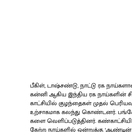
பீகிள், டாஷ்சண்​டு, நாட்டு ரக நாய்​கள
கன்னி ஆகிய இந்​திய ரக நாய்​களின் சிற
காட்​சி​யில் குழந்​தைகள் முதல் பெரிய​
உற்​சாக​மாக கலந்து கொண்​டனர். பங்​கே
களை வெளிப்​படுத்தினர். கண்​காட்​சி​யி
கேற்ற நாய்​களில் ஒன்​றுக்கு ‘ஆண்​டின் 