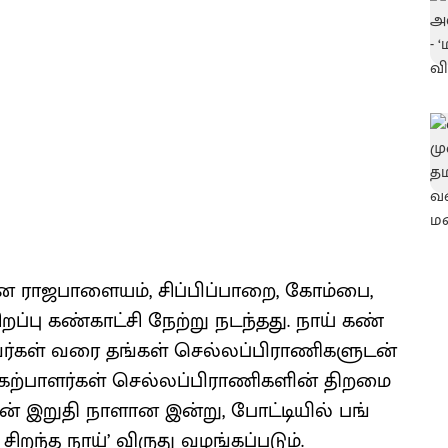
ான ராஜ​பாளை​யம், சிப்​பிப்​பாறை, கோம்​பை,
ப்பு கண்​காட்சி நேற்று நடந்​தது. நாய் கண்​
வர்​கள் வரை தங்​கள் செல்​லப்​பி​ராணி​களு​டன்
ற்​பாளர்​கள் செல்​லப்​பி​ராணி​களின் திறமை​
ன் இறுதி நாளான இன்​று, போட்​டி​யில் பங்​
சிறந்த நாய்’ விருது வழங்​கப்​படும்.