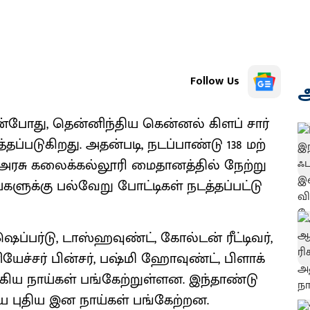
Follow Us
அ
போது, தென்னிந்திய கென்​னல் கிளப் சார்​
​தப்​படு​கிறது. அதன்​படி, நடப்​பாண்டு 138 மற்​
டி அரசு கலைக்​கல்​லூரி மைதானத்​தில் நேற்று
களுக்கு பல்​வேறு போட்​டிகள் நடத்​தப்​பட்டு
ப்​பர்​டு, டாஸ்​ஹவுண்ட், கோல்​டன் ரீட்​டிவர்,
னியேச்​சர் பின்​சர், பஷ்மி ஹோவுண்ட், பிளாக்
ஆகிய நாய்​கள் பங்​கேற்​றுள்​ளன. இந்​தாண்டு
ிய புதிய இன நாய்​கள் பங்​கேற்​றன.