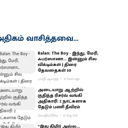
திகம் வாசித்தவை...
Balan: The Boy - இந்து, மேரி,
ஃபர்ஸானா... இன்னும் சில
விக்டிம்கள் | திரை
தேவதைகள் 30
பாரதி ஆனந்த்
18 hours ago
அடையாறு ஆற்றில்
குதித்த ரிசர்வ் வங்கி
அதிகாரி: 2 நாட்களாக
தேடும் பணி தீவிரம்
செய்திப்பிரிவு
07 Aug 2026
“இது திமிர் அல்ல...