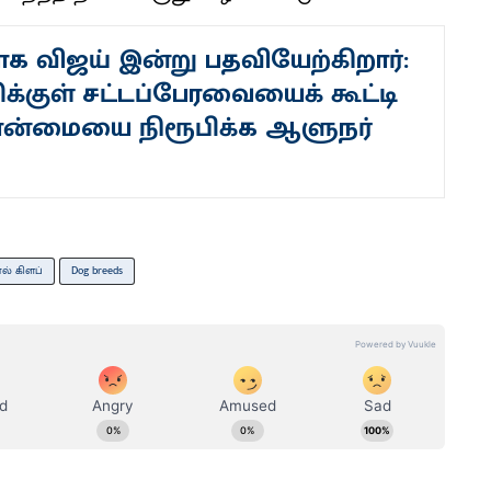
ாக விஜய் இன்று பதவியேற்கிறார்:
திக்குள் சட்டப்பேரவையைக் கூட்டி
ான்மையை நிரூபிக்க ஆளுநர்
ல் கிளப்
Dog breeds