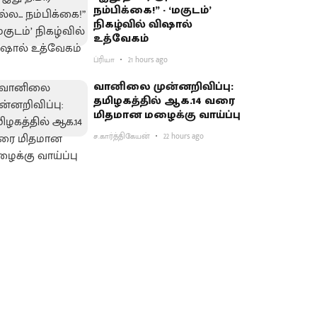
நம்பிக்கை!” - ‘மகுடம்’
நிகழ்வில் விஷால்
உத்வேகம்
ப்ரியா
21 hours ago
வானிலை முன்னறிவிப்பு:
தமிழகத்தில் ஆக.14 வரை
மிதமான மழைக்கு வாய்ப்பு
ச.கார்த்திகேயன்
22 hours ago