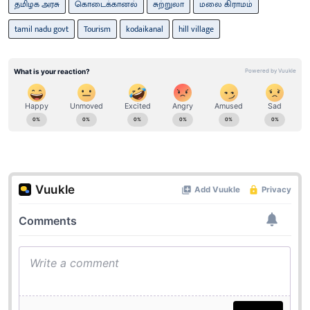
தமிழக அரசு
கொடைக்கானல்
சுற்றுலா
மலை கிராமம்
tamil nadu govt
Tourism
kodaikanal
hill village