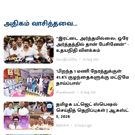
அதிகம் வாசித்தவை...
“இரட்டை அர்த்தமில்லை; ஒரே
அர்த்தத்தில் தான் பேசினேன்” -
உதயநிதி விளக்கம்
செய்திப்பிரிவு
04 Aug 2026
‘பிறந்த 1 மணி நேரத்துக்குள்
41.8% குழந்தைகளுக்கு மட்டுமே
தாய்ப்பால்’
சி.கண்ணன்
03 Aug 2026
தமிழக பட்ஜெட் ஸ்பெஷல்
செய்தித் தெறிப்புகள் | ஆகஸ்ட்
5, 2026
Rathish.R
20 hours ago