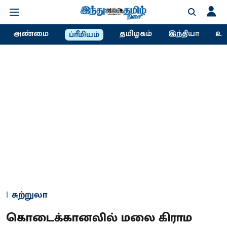
அண்மை
தமிழகம்
இந்தியா
உல
ப்ரீமியம்
சுற்றுலா
கொடைக்கானலில் மலை கிராம