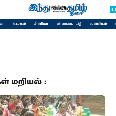
E-
யா
உலகம்
சினிமா
விளையாட்டு
வணிகம்
் மறியல் :