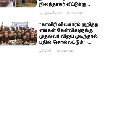
நிலத்தரகர் வீட்டுக்கு
சிபிசிஐடி ‘சீல்’
ஆ.நல்லசிவன்
21 hours ago
“காவிரி விவகாரம் குறித்த
எங்கள் கேள்விகளுக்கு
முதல்வர் விஜய் முடிந்தால்
பதில் சொல்லட்டும்” -
உதயநிதி சவால்
தமிழினி
20 hours ago