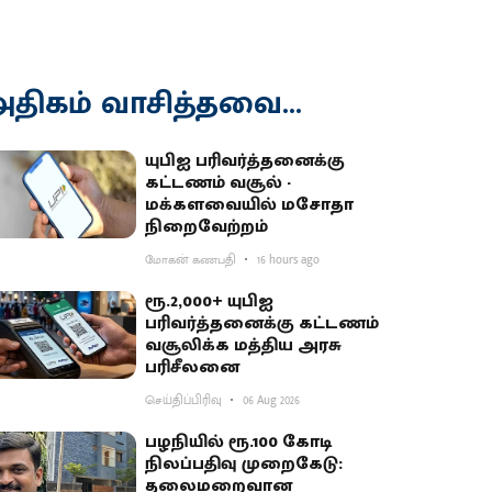
திகம் வாசித்தவை...
யுபிஐ பரிவர்த்தனைக்கு
கட்டணம் வசூல் -
மக்களவையில் மசோதா
நிறைவேற்றம்
மோகன் கணபதி
16 hours ago
ரூ.2,000+ யுபிஐ
பரிவர்த்தனைக்கு கட்டணம்
வசூலிக்க மத்திய அரசு
பரிசீலனை
செய்திப்பிரிவு
06 Aug 2026
பழநியில் ரூ.100 கோடி
நிலப்பதிவு முறைகேடு:
தலைமறைவான