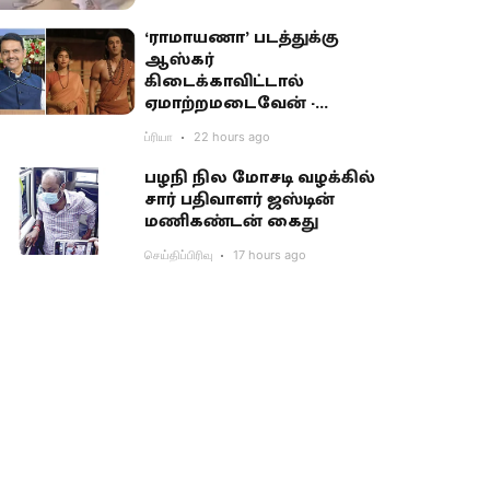
‘ராமாயணா’ படத்துக்கு
ஆஸ்கர்
கிடைக்காவிட்டால்
ஏமாற்றமடைவேன் -
மகாராஷ்டிர முதல்வர்
ப்ரியா
22 hours ago
பகிர்வு
பழநி நில மோசடி வழக்கில்
சார் பதிவாளர் ஜஸ்டின்
மணிகண்டன் கைது
செய்திப்பிரிவு
17 hours ago