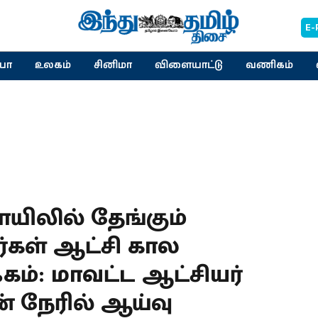
E-
யா
உலகம்
சினிமா
விளையாட்டு
வணிகம்
ிலில் தேங்கும்
்கள் ஆட்சி கால
கம்: மாவட்ட ஆட்சியர்
் நேரில் ஆய்வு