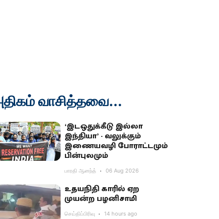
திகம் வாசித்தவை...
‘இடஒதுக்கீடு இல்லா
இந்தியா’ - வலுக்கும்
இணையவழி போராட்டமும்
பின்புலமும்
பாரதி ஆனந்த்
06 Aug 2026
உதயநிதி காரில் ஏற
முயன்ற பழனிசாமி
செய்திப்பிரிவு
14 hours ago