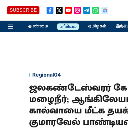
SUBSCRIBE
அண்மை
தமிழகம்
இந்தி
ப்ரீமியம்
Regional04
ஜலகண்டேஸ்வரர் கோய
மழைநீர்; ஆங்கிலேயர
கால்வாயை மீட்க தயக்
குமாரவேல் பாண்டியன