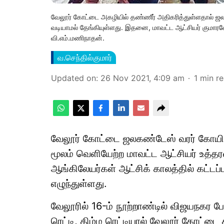
வேலூர் கோட்டை அகழியில் தண்ணீர் அதிகரித்துள்ளதால் ஜலக
வடியாமல் தேங்கியுள்ளது. இதனை, மாவட்ட ஆட்சியர் குமாரவேல
வி.எம்.மணிநாதன்.
வ.செந்தில்குமார்
Updated on
:
26 Nov 2021, 4:09 am
1
min r
வேலூர் கோட்டை ஜலகண்டேஸ் வரர் கோயில
மூலம் வெளியேற்ற மாவட்ட ஆட்சியர் உத்தரவி
ஆங்கிலேயர்கள் ஆட்சிக் காலத்தில் கட்டப
எழுந்துள்ளது.
வேலூரில் 16-ம் நூற்றாண்டில் விஜயநகர பே
ரெட்டி, திம்ம ரெட்டியால் வேலூர் கோட்டை