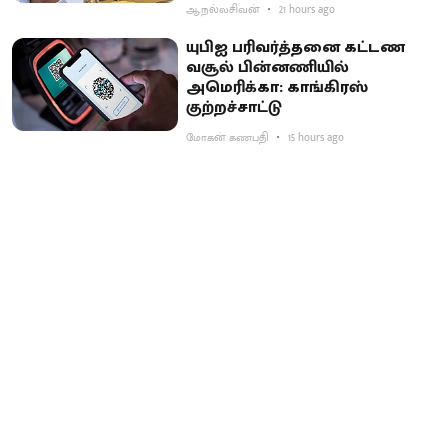
ஆ.நல்லசிவன்
21 hours ago
யுபிஐ பரிவர்த்தனை கட்டண
வசூல் பின்னணியில்
அமெரிக்கா: காங்கிரஸ்
குற்றச்சாட்டு
மோகன் கணபதி
15 hours ago