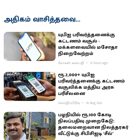
அதிகம் வாசித்தவை...
யுபிஐ பரிவர்த்தனைக்கு
கட்டணம் வசூல் -
மக்களவையில் மசோதா
நிறைவேற்றம்
மோகன் கணபதி
16 hours ago
ரூ.2,000+ யுபிஐ
பரிவர்த்தனைக்கு கட்டணம்
வசூலிக்க மத்திய அரசு
பரிசீலனை
செய்திப்பிரிவு
06 Aug 2026
பழநியில் ரூ.100 கோடி
நிலப்பதிவு முறைகேடு:
தலைமறைவான நிலத்தரகர்
வீட்டுக்கு சிபிசிஐடி ‘சீல்’