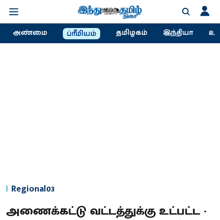
அண்மை
தமிழகம்
இந்தியா
உல
ப்ரீமியம்
Regional03
அணைக்கட்டு வட்டத்துக்கு உட்பட்ட -