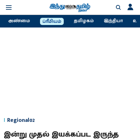
அண்மை
தமிழகம்
இந்தியா
உல
ப்ரீமியம்
Regional02
இன்று முதல் இயக்கப்பட இருந்த