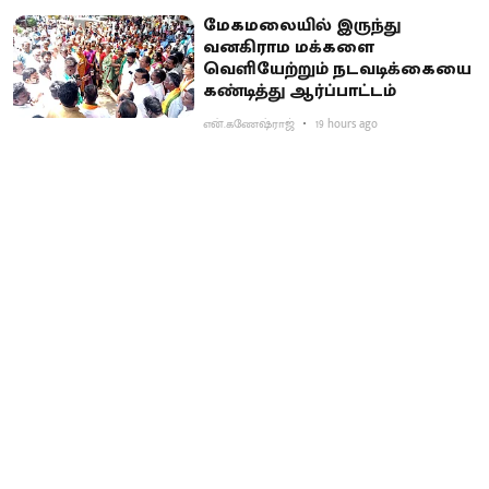
மேகமலையில் இருந்து
வனகிராம மக்களை
வெளியேற்றும் நடவடிக்கையை
கண்டித்து ஆர்ப்பாட்டம்
என்.கணேஷ்ராஜ்
19 hours ago