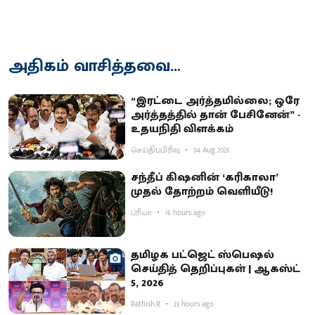
அதிகம் வாசித்தவை...
“இரட்டை அர்த்தமில்லை; ஒரே
அர்த்தத்தில் தான் பேசினேன்” -
உதயநிதி விளக்கம்
செய்திப்பிரிவு
04 Aug 2026
சந்தீப் கிஷனின் ‘கரிகாலா’
முதல் தோற்றம் வெளியீடு!
ப்ரியா
16 hours ago
தமிழக பட்ஜெட் ஸ்பெஷல்
செய்தித் தெறிப்புகள் | ஆகஸ்ட்
5, 2026
Rathish.R
23 hours ago