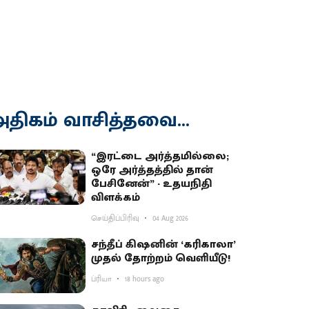
திகம் வாசித்தவை...
“இரட்டை அர்த்தமில்லை;
ஒரே அர்த்தத்தில் தான்
பேசினேன்” - உதயநிதி
விளக்கம்
செய்திப்பிரிவு
04 Aug 2026
சந்தீப் கிஷனின் ‘கரிகாலா’
முதல் தோற்றம் வெளியீடு!
ப்ரியா
18 hours ago