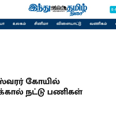
E-
யா
உலகம்
சினிமா
விளையாட்டு
வணிகம்
ரீஸ்வரர் கோயில்
க்கால் நட்டு பணிகள்