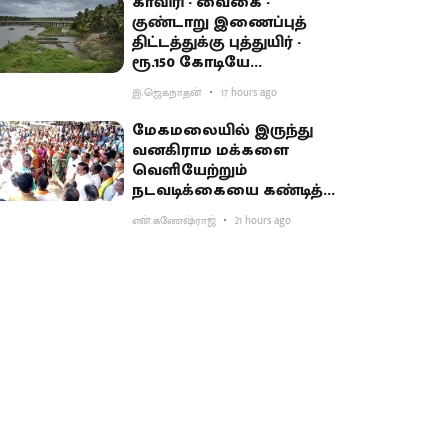
காவிரி - வைகை -
குண்டாறு இணைப்புத்
திட்டத்துக்கு புத்துயிர் -
ரூ.150 கோடியே
ஒதுக்கியதால் விவசாயிகள்
இ.ஜெகநாதன்
17 hours ago
ஏமாற்றம்
மேகமலையில் இருந்து
வனகிராம மக்களை
வெளியேற்றும்
நடவடிக்கையை கண்டித்து
ஆர்ப்பாட்டம்
என்.கணேஷ்ராஜ்
21 hours ago