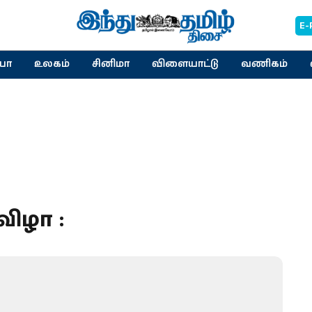
E-
யா
உலகம்
சினிமா
விளையாட்டு
வணிகம்
விழா :