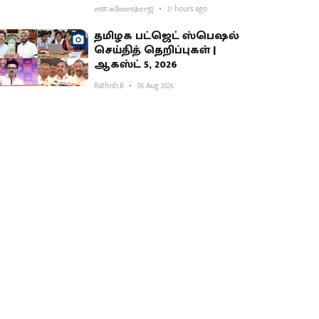
ஆர்ப்பாட்டம்
என்.கணேஷ்ராஜ்
21 hours ago
தமிழக பட்ஜெட் ஸ்பெஷல்
செய்தித் தெறிப்புகள் |
ஆகஸ்ட் 5, 2026
Rathish.R
05 Aug 2026