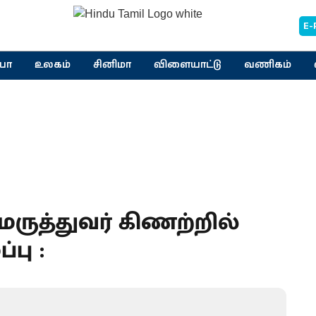
E-
யா
உலகம்
சினிமா
விளையாட்டு
வணிகம்
ுத்துவர் கிணற்றில்
்பு :