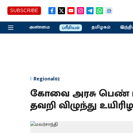
SUBSCRIBE
அண்மை
தமிழகம்
இந்தி
ப்ரீமியம்
Regional02
கோவை அரசு பெண் மர
தவறி விழுந்து உயிரிழப