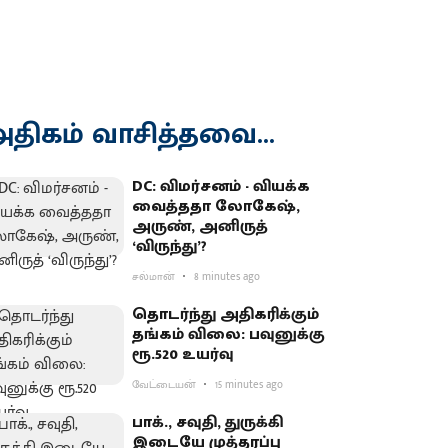
திகம் வாசித்தவை...
DC: விமர்சனம் - வியக்க
வைத்ததா லோகேஷ்,
அருண், அனிருத்
‘விருந்து’?
சல்மான்
8 minutes ago
தொடர்ந்து அதிகரிக்கும்
தங்கம் விலை: பவுனுக்கு
ரூ.520 உயர்வு
வேட்டையன்
15 minutes ago
பாக்., சவுதி, துருக்கி
இடையே முத்தரப்பு