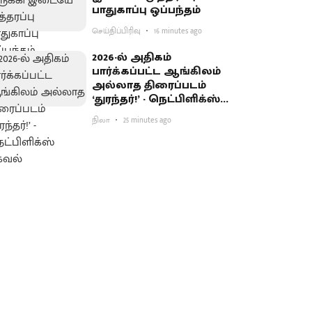
பாதுகாப்பு ஒப்பந்தம்
செய்திப்பிரிவு
16 minutes ago
2026-ல் அதிகம்
பார்க்கப்பட்ட ஆங்கிலம்
அல்லாத திரைப்படம்
‘துரந்தர்!’ - நெட்பிளிக்ஸ்
தகவல்
நிலா
25 minutes ago