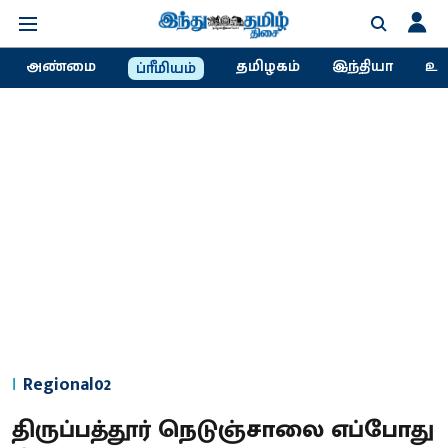
அண்மை
தமிழகம்
இந்தியா
உல
ப்ரீமியம்
Regional02
திருப்பத்தூர் நெடுஞ்சாலை எப்போது