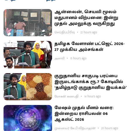
ஆன்லைன், செயலி மூலம்
மதுபானம் விற்பனை: இன்று
முதல் அமலுக்கு வருகிறது
செய்திப்பிரிவு
22 hours ago
தமிழக வேளாண் பட்ஜெட் 2026-
27 முக்கிய அம்சங்கள்
அனலி
15 hours ago
குறுதானிய சாகுபடி பரப்பை
இருமடங்காக்க ரூ.7 கோடியில்
‘தமிழ்நாடு குறுதானிய இயக்கம்’
மோகன் கணபதி
14 hours ago
மேஷம் முதல் மீனம் வரை:
இன்றைய ராசிபலன் 06
ஆகஸ்ட் 2026
முனைவர் கே.பி.வித்யாதரன்
20 hours ago