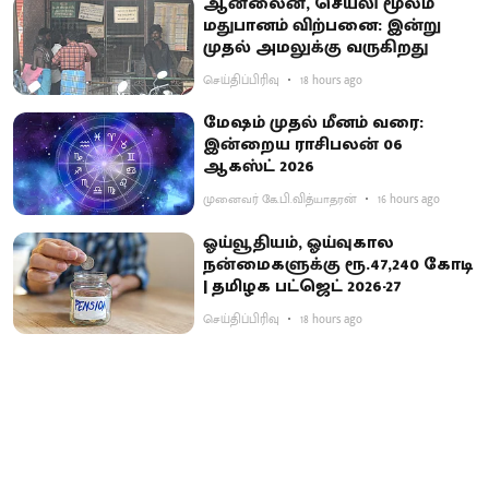
ஆன்லைன், செயலி மூலம்
மதுபானம் விற்பனை: இன்று
முதல் அமலுக்கு வருகிறது
செய்திப்பிரிவு
18 hours ago
மேஷம் முதல் மீனம் வரை:
இன்றைய ராசிபலன் 06
ஆகஸ்ட் 2026
முனைவர் கே.பி.வித்யாதரன்
16 hours ago
ஓய்வூதியம், ஓய்வுகால
நன்மைகளுக்கு ரூ.47,240 கோடி
| தமிழக பட்ஜெட் 2026-27
செய்திப்பிரிவு
18 hours ago