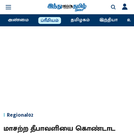
அண்மை
தமிழகம்
இந்தியா
உல
ப்ரீமியம்
Regional02
மாசற்ற தீபாவளியை கொண்டாட