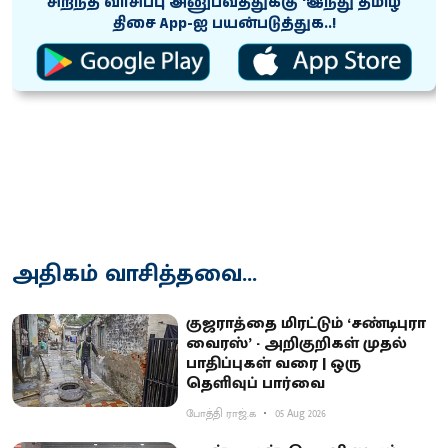
சிறந்த வாசிப்பு அனுபவத்துக்கு ‘இந்து தமிழ்
திசை App-ஐ பயன்படுத்துக..!
அதிகம் வாசித்தவை...
குஜராத்தை மிரட்டும் ‘சண்டிபுரா
வைரஸ்’ - அறிகுறிகள் முதல்
பாதிப்புகள் வரை | ஒரு
தெளிவுப் பார்வை
போத்தி ராஜ்.க
05 Aug 2026