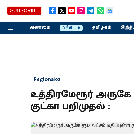
SUBSCRIBE
அண்மை
தமிழகம்
இந்தி
ப்ரீமியம்
Regional02
உத்திரமேரூர் அருகே ரூ
குட்கா பறிமுதல் :