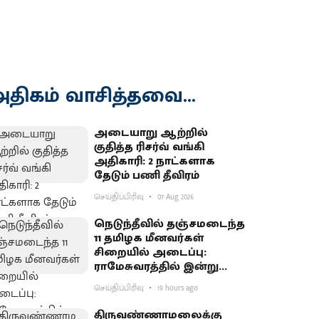
திகம் வாசித்தவை...
அடையாறு ஆற்றில்
குதித்த ரிசர்வ் வங்கி
அதிகாரி: 2 நாட்களாக
தேடும் பணி தீவிரம்
செய்திப்பிரிவு
07 Aug 2026
நெடுந்தீவில் தஞ்சமடைந்த
11 தமிழக மீனவர்கள்
சிறையில் அடைப்பு:
ராமேசுவரத்தில் இன்று
வேலைநிறுத்தம்
செய்திப்பிரிவு
19 hours ago
திருவண்ணாமலைக்கு