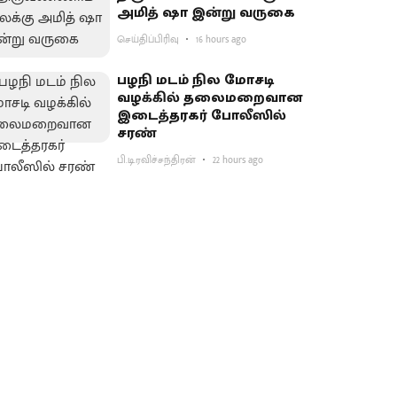
அமித் ஷா இன்று வருகை
செய்திப்பிரிவு
16 hours ago
பழநி மடம் நில மோசடி
வழக்கில் தலைமறைவான
இடைத்தரகர் போலீஸில்
சரண்
பி.டி.ரவிச்சந்திரன்
22 hours ago