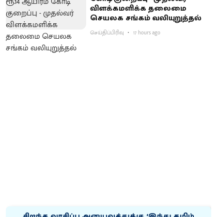
விளக்கமளிக்க தலைமை
செயலக சங்கம் வலியுறுத்தல்
செய்திப்பிரிவு
17 hours ago
சிறந்த வாசிப்பு அனுபவத்துக்கு ‘இந்து தமிழ்