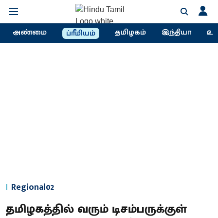
அண்மை
தமிழகம்
இந்தியா
உல
ப்ரீமியம்
Regional02
தமிழகத்தில் வரும் டிசம்பருக்குள்