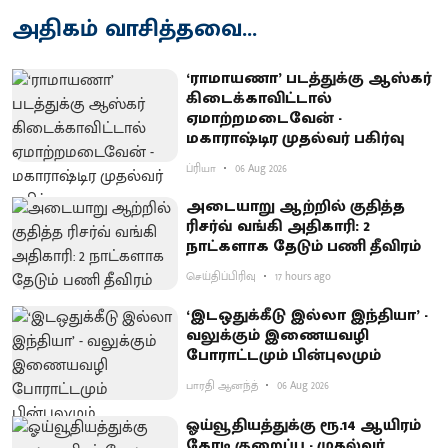
அதிகம் வாசித்தவை...
‘ராமாயணா’ படத்துக்கு ஆஸ்கர்
கிடைக்காவிட்டால்
ஏமாற்றமடைவேன் -
மகாராஷ்டிர முதல்வர் பகிர்வு
ப்ரியா
06 Aug 2026
அடையாறு ஆற்றில் குதித்த
ரிசர்வ் வங்கி அதிகாரி: 2
நாட்களாக தேடும் பணி தீவிரம்
செய்திப்பிரிவு
17 hours ago
‘இடஒதுக்கீடு இல்லா இந்தியா’ -
வலுக்கும் இணையவழி
போராட்டமும் பின்புலமும்
பாரதி ஆனந்த்
06 Aug 2026
ஓய்வூதியத்துக்கு ரூ.14 ஆயிரம்
கோடி குறைப்பு - முதல்வர்