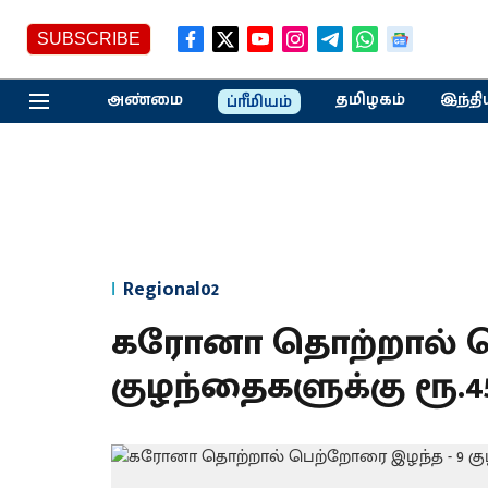
SUBSCRIBE
அண்மை
தமிழகம்
இந்தி
ப்ரீமியம்
Regional02
கரோனா தொற்றால் ப
குழந்தைகளுக்கு ரூ.45