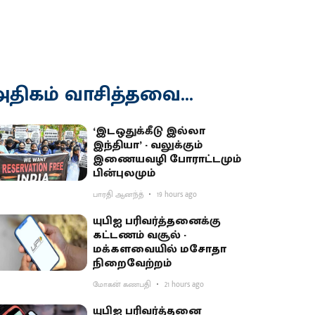
திகம் வாசித்தவை...
‘இடஒதுக்கீடு இல்லா
இந்தியா’ - வலுக்கும்
இணையவழி போராட்டமும்
பின்புலமும்
பாரதி ஆனந்த்
19 hours ago
யுபிஐ பரிவர்த்தனைக்கு
கட்டணம் வசூல் -
மக்களவையில் மசோதா
நிறைவேற்றம்
மோகன் கணபதி
21 hours ago
யுபிஐ பரிவர்த்தனை