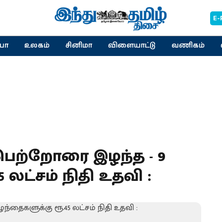
E-
யா
உலகம்
சினிமா
விளையாட்டு
வணிகம்
ெற்றோரை இழந்த - 9
 லட்சம் நிதி உதவி :