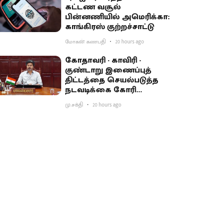
கட்டண வசூல்
பின்னணியில் அமெரிக்கா:
காங்கிரஸ் குற்றச்சாட்டு
மோகன் கணபதி
20 hours ago
கோதாவரி - காவிரி -
குண்டாறு இணைப்புத்
திட்டத்தை செயல்படுத்த
நடவடிக்கை கோரி
பிரதமருக்கு முதல்வர்
மு.சக்தி
20 hours ago
விஜய் கடிதம்