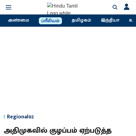
அண்மை
தமிழகம்
இந்தியா
உல
ப்ரீமியம்
Regional02
அதிமுகவில் குழப்பம் ஏற்படுத்த