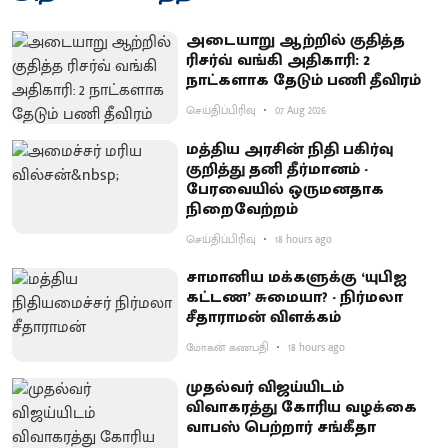
அடையாறு ஆற்றில் குதித்த
ரிசர்வ் வங்கி அதிகாரி: 2
நாட்களாக தேடும் பணி தீவிரம்
செய்திப்பிரிவு
07 Aug 2026
மத்திய அரசின் நிதி பகிர்வு
குறித்து தனி தீர்மானம் -
பேரவையில் ஒருமனதாக
நிறைவேற்றம்
செய்திப்பிரிவு
18 hours ago
சாமானிய மக்களுக்கு ‘யுபிஐ
கட்டண’ சுமையா? - நிர்மலா
சீதாராமன் விளக்கம்
மோகன் கணபதி
18 hours ago
முதல்வர் விஜய்யிடம்
விவாகரத்து கோரிய வழக்கை
வாபஸ் பெற்றார் சங்கீதா