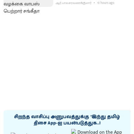
ஆர்.பாலசரவணக்குமார்
19 hours ago
சிறந்த வாசிப்பு அனுபவத்துக்கு ‘இந்து தமிழ்
திசை App-ஐ பயன்படுத்துக..!