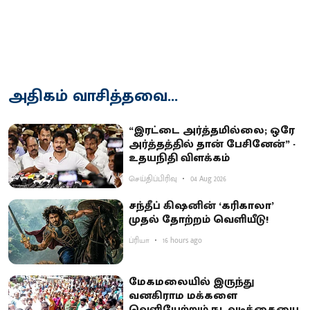
அதிகம் வாசித்தவை...
“இரட்டை அர்த்தமில்லை; ஒரே
அர்த்தத்தில் தான் பேசினேன்” -
உதயநிதி விளக்கம்
செய்திப்பிரிவு
04 Aug 2026
சந்தீப் கிஷனின் ‘கரிகாலா’
முதல் தோற்றம் வெளியீடு!
ப்ரியா
16 hours ago
மேகமலையில் இருந்து
வனகிராம மக்களை
வெளியேற்றும் நடவடிக்கையை