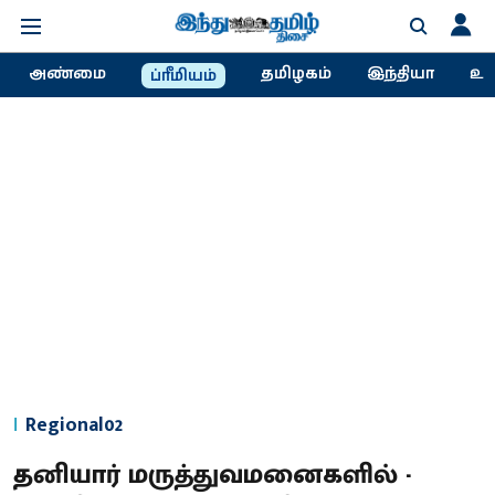
அண்மை
தமிழகம்
இந்தியா
உல
ப்ரீமியம்
Regional02
தனியார் மருத்துவமனைகளில் -