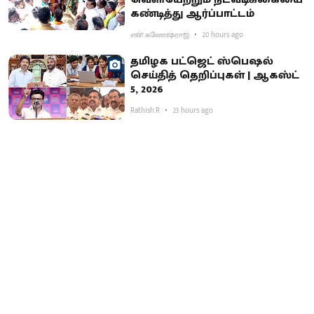
கண்டித்து ஆர்ப்பாட்டம்
என்.கணேஷ்ராஜ்
20 hours ago
தமிழக பட்ஜெட் ஸ்பெஷல்
செய்தித் தெறிப்புகள் | ஆகஸ்ட்
5, 2026
Rathish.R
23 hours ago