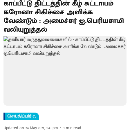
காப்பீட்டு திட்டத்தின் கீழ் கட்டாயம்
கரோனா சிகிச்சை அளிக்க
வேண்டும் : அமைச்சர் ஐ.பெரியசாமி
வலியுறுத்தல்
செய்திப்பிரிவு
Updated on
:
24 May 2021, 9:43 pm
1
min read