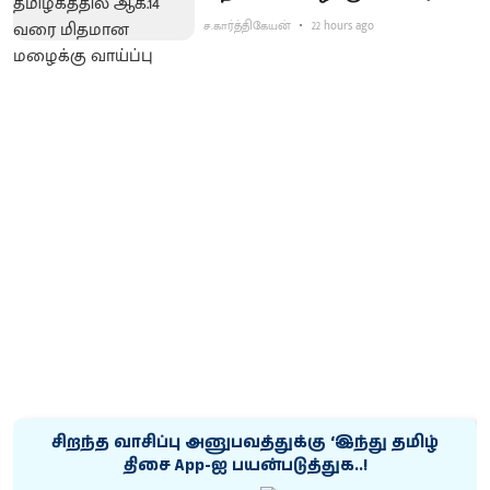
ச.கார்த்திகேயன்
22 hours ago
சிறந்த வாசிப்பு அனுபவத்துக்கு ‘இந்து தமிழ்
திசை App-ஐ பயன்படுத்துக..!