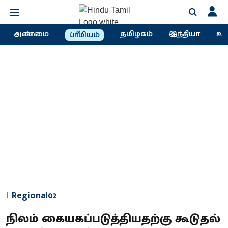
அண்மை
தமிழகம்
இந்தியா
உல
ப்ரீமியம்
Regional02
நிலம் கையகப்படுத்தியதற்கு கூடுதல்