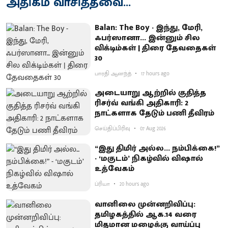
அதிகம் வாசித்தவை...
Balan: The Boy - இந்து, மேரி,
ஃபர்ஸானா... இன்னும் சில
விக்டிம்கள் | திரை தேவதைகள்
30
பாரதி ஆனந்த்
17 hours ago
அடையாறு ஆற்றில் குதித்த
ரிசர்வ் வங்கி அதிகாரி: 2
நாட்களாக தேடும் பணி தீவிரம்
செய்திப்பிரிவு
07 Aug 2026
“இது திமிர் அல்ல... நம்பிக்கை!”
- ‘மகுடம்’ நிகழ்வில் விஷால்
உத்வேகம்
ப்ரியா
20 hours ago
வானிலை முன்னறிவிப்பு:
தமிழகத்தில் ஆக.14 வரை
மிதமான மழைக்கு வாய்ப்பு