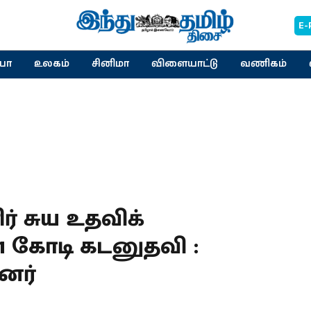
E-
யா
உலகம்
சினிமா
விளையாட்டு
வணிகம்
ர் சுய உதவிக்
.61 கோடி கடனுதவி :
னர்