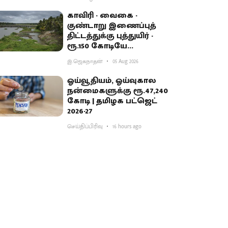
காவிரி - வைகை -
குண்டாறு இணைப்புத்
திட்டத்துக்கு புத்துயிர் -
ரூ.150 கோடியே
ஒதுக்கியதால் விவசாயிகள்
இ.ஜெகநாதன்
05 Aug 2026
ஏமாற்றம்
ஓய்வூதியம், ஓய்வுகால
நன்மைகளுக்கு ரூ.47,240
கோடி | தமிழக பட்ஜெட்
2026-27
செய்திப்பிரிவு
16 hours ago