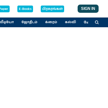
Paper
E-Books
பிரசுரங்கள்
SIGN IN
மேலும்
வீடியோ
ஜோதிடம்
க்ரைம்
கல்வி