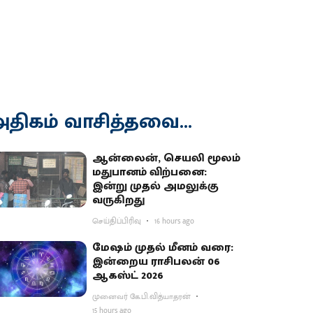
திகம் வாசித்தவை...
ஆன்லைன், செயலி மூலம்
மதுபானம் விற்பனை:
இன்று முதல் அமலுக்கு
வருகிறது
செய்திப்பிரிவு
16 hours ago
மேஷம் முதல் மீனம் வரை:
இன்றைய ராசிபலன் 06
ஆகஸ்ட் 2026
முனைவர் கே.பி.வித்யாதரன்
15 hours ago