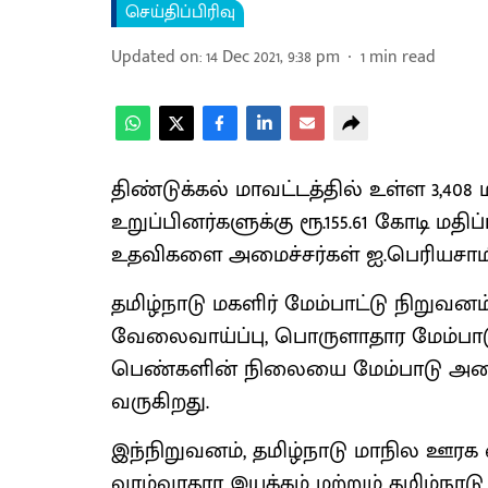
செய்திப்பிரிவு
Updated on
:
14 Dec 2021, 9:38 pm
1
min read
திண்டுக்கல் மாவட்டத்தில் உள்ள 3,408 ம
உறுப்பினர்களுக்கு ரூ.155.61 கோடி மத
உதவிகளை அமைச்சர்கள் ஐ.பெரியசாமி
தமிழ்நாடு மகளிர் மேம்பாட்டு நிறுவனம
வேலைவாய்ப்பு, பொருளாதார மேம்பாடு 
பெண்களின் நிலையை மேம்பாடு அடையச
வருகிறது.
இந்நிறுவனம், தமிழ்நாடு மாநில ஊரக வ
வாழ்வாதார இயக்கம் மற்றும் தமிழ்நாடு 