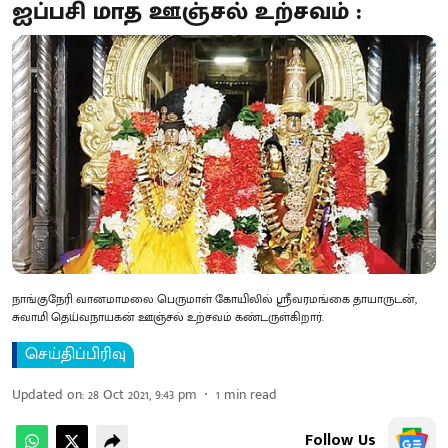
ஐப்பசி மாத ஊஞ்சல் உற்சவம் :
நாங்குநேரி வானமாமலை பெருமாள் கோயிலில் ஸ்ரீவரமங்கை தாயாருடன்,
சுவாமி தெய்வநாயகன் ஊஞ்சல் உற்சவம் கண்டருள்கிறார்.
செய்திப்பிரிவு
Updated on
:
28 Oct 2021, 9:43 pm
1
min read
Follow Us