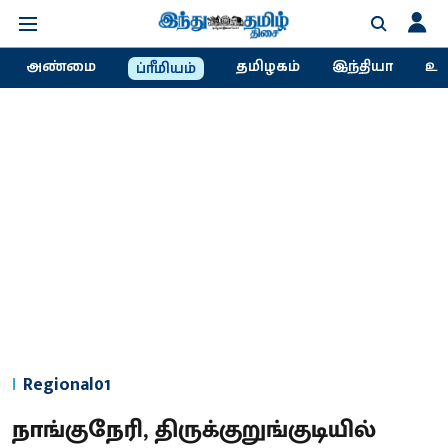
அண்மை
தமிழகம்
இந்தியா
உல
ப்ரீமியம்
Regional01
நாங்குநேரி, திருக்குறுங்குடியில்