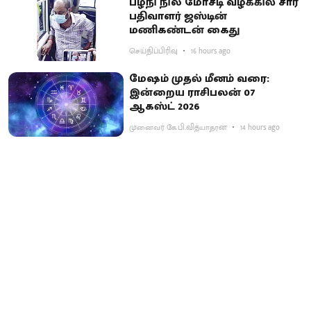
பழநி நில மோசடி வழக்கில் சார்
பதிவாளர் ஜஸ்டின்
மணிகண்டன் கைது
செய்திப்பிரிவு
16 hours ago
மேஷம் முதல் மீனம் வரை:
இன்றைய ராசிபலன் 07
ஆகஸ்ட் 2026
முனைவர் கே.பி.வித்யாதரன்
14 hours ago