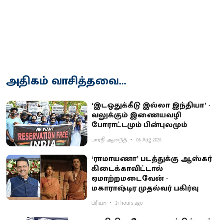
அதிகம் வாசித்தவை...
‘இடஒதுக்கீடு இல்லா இந்தியா’ -
வலுக்கும் இணையவழி
போராட்டமும் பின்புலமும்
பாரதி ஆனந்த்
06 Aug 2026
‘ராமாயணா’ படத்துக்கு ஆஸ்கர்
கிடைக்காவிட்டால்
ஏமாற்றமடைவேன் -
மகாராஷ்டிர முதல்வர் பகிர்வு
ப்ரியா
21 hours ago